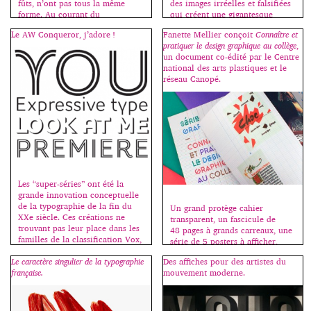
des images irréelles et falsifiées
fûts, n’ont pas tous la même
qui créent une gigantesque
forme. Au courant du
illusion. Déformation et
XIXe siècle, ils ont commencé à
Le AW Conqueror, j’adore !
Fanette Mellier conçoit
Connaître et
altération des réalités, il existe
disparaître. […]
pratiquer le design graphique au collège
,
une distorsion entre le corps
un document co-édité par le Centre
réel et celui que l’on porte dans
national des arts plastiques et le
sa tête. Simulacre propose donc
réseau Canopé.
de parcourir […]
Les “super-séries” ont été la
grande innovation conceptuelle
de la typographie de la fin du
Un grand protège cahier
XXe siècle. Ces créations ne
transparent, un fascicule de
trouvant pas leur place dans les
48 pages à grands carreaux, une
familles de la classification Vox,
série de 5 posters à afficher,
j’ai décidé de leur en dédier une
c’est la rentrée, bienvenue au
Le caractère singulier de la typographie
Des affiches pour des artistes du
nouvelle, la famille des
collège ! Fanette Mellier invente
française.
mouvement moderne.
“sériales”. Les premières sériales
la madeleine qui nous renvoie à
sont des caractères à variantes, –
nos premières émotions
le plus souvent […]
graphiques, souvent liées à
l’école. Cahiers, stylos, livres,