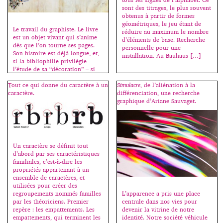
sont des titrages, le plus souvent
obtenus à partir de formes
géométriques, le jeu étant de
Le travail du graphiste. Le livre
réduire au maximum le nombre
est un objet vivant qui s’anime
d’éléments de base. Recherche
dès que l’on tourne ses pages.
personnelle pour une
Son histoire est déjà longue, et,
installation. Au Bauhaus […]
si la bibliophilie privilégie
l’étude de sa “décoration” – si
belle soit-elle –, elle oublie
Tout ce qui donne du caractère à un
Simulacre
, de l’aliénation à la
souvent de mettre en lumière un
caractère.
différenciation, une recherche
autre aspect beaucoup plus
graphique d’Ariane Sauvaget.
modeste mais tout aussi
intéressant : son […]
Un caractère se définit tout
d’abord par ses caractéristiques
familiales, c’est-à-dire les
propriétés appartenant à un
ensemble de caractères, et
utilisées pour créer des
L’apparence a pris une place
regroupements nommés familles
centrale dans nos vies pour
par les théoriciens. Premier
devenir la vitrine de notre
repère : les empattements. Les
identité. Notre société véhicule
empattements, qui terminent les