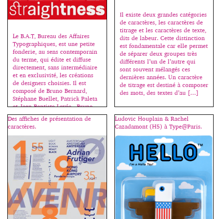
Il existe deux grandes catégories
de caractères, les caractères de
titrage et les caractères de texte,
Le B.A.T, Bureau des Affaires
dits de labeur. Cette distinction
Typographiques, est une petite
est fondamentale car elle permet
fonderie, au sens contemporain
de séparer deux groupes très
du terme, qui édite et diffuse
différents l’un de l’autre qui
directement, sans intermédiaire
sont souvent mélangés ces
et en exclusivité, les créations
dernières années. Un caractère
de designers choisies. Il est
de titrage est destiné à composer
composé de Bruno Bernard,
des mots, des textes d’au […]
Stéphane Buellet, Patrick Paleta
et Jean-Baptiste Levée, Bruno
Bernard – Patrick Paleta et Jean-
Des affiches de présentation de
Ludovic Houplain & Rachel
Baptiste Levée étant diplômés de
caractères.
Cazadamont (H5) à Type@Paris.
l’atelier de création
typographique de l’école […]