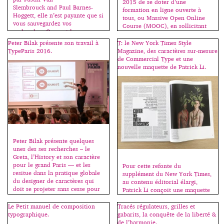
2015 de se doter d’une
Slembrouck and Paul Barnes-
formation en ligne ouverte à
Hoggett, elle n’est payante que si
tous, ou Massive Open Online
vous sauvegardez vos
Course (MOOC), en sollicitant
recherches. On peut la
les compétences et en exploitant
télécharger ici
les ressources dédiées à
Peter Bilak présente son travail à
T: le New York Times Style
: www.typesample.com.
l’enseignement des médias
TypeParis 2016.
Magazine, des caractères sur-mesure
[…]
digitaux. Ainsi le MOOC de
de Commercial Type et une
l’EPSAA Ville de Paris […]
nouvelle maquette de Patrick Li.
Peter Bilak présente quelques
unes des ses recherches – le
Greta, l’History et son caractère
pour le grand Paris — et les
Pour cette refonte du
resitue dans la pratique globale
supplément du New York Times,
du designer de caractères qui
au contenu éditorial élargi,
doit se projeter sans cesse pour
Patrick Li conçoit une maquette
imaginer ce que d’autres feront
forte, moderne et brute, en
de ses créations dans les
collaboration avec la nouvelle
Le Petit manuel de composition
Tracés régulateurs, grilles et
décennies à venir. Il aborde
rédactrice en chef du magazine,
typographique.
gabarits, la conquête de la liberté &
simplement des notions pointues
Hanya Yanagihara. La densité du
de l’harmonie.