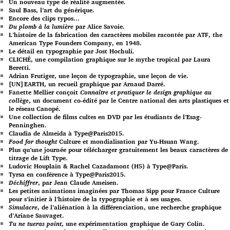
Un nouveau type de réalité augmentée.
Saul Bass, l’art du générique.
Encore des clips typos…
Du plomb à la lumière
par Alice Savoie.
L’histoire de la fabrication des caractères mobiles racontée par ATF, the
American Type Founders Company, en 1948.
Le détail en typographie par Jost Hochuli.
CLICHÉ, une compilation graphique sur le mythe tropical par Laura
Beretti.
Adrian Frutiger, une leçon de typographie, une leçon de vie.
[UN]EARTH, un recueil graphique par Arnaud Darré.
Fanette Mellier conçoit
Connaître et pratiquer le design graphique au
collège
, un document co-édité par le Centre national des arts plastiques et
le réseau Canopé.
Une collection de films cultes en DVD par les étudiants de l’Esag-
Penninghen.
Claudia de Almeida à Type@Paris2015.
Food for thought
Culture et mondialisation par Yu-Hsuan Wang.
Plus qu’une journée pour télécharger gratuitement les beaux caractères de
titrage de Lift Type.
Ludovic Houplain & Rachel Cazadamont (H5) à Type@Paris.
Tyrsa en conférence à Type@Paris2015.
Déchiffrer
, par Jean Claude Ameisen.
Les petites animations imaginées par Thomas Sipp pour France Culture
pour s’initier à l’histoire de la typographie et à ses usages.
Simulacre
, de l’aliénation à la différenciation, une recherche graphique
d’Ariane Sauvaget.
Tu ne tueras point
, une expérimentation graphique de Gary Colin.