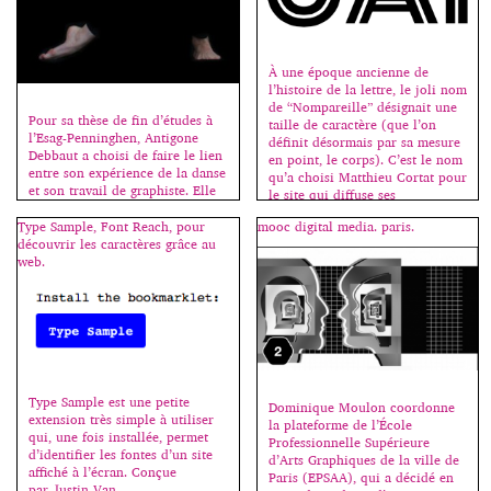
À une époque ancienne de
l’histoire de la lettre, le joli nom
de “Nompareille” désignait une
Pour sa thèse de fin d’études à
taille de caractère (que l’on
l’Esag-Penninghen, Antigone
définit désormais par sa mesure
Debbaut a choisi de faire le lien
en point, le corps). C’est le nom
entre son expérience de la danse
qu’a choisi Matthieu Cortat pour
et son travail de graphiste. Elle
le site qui diffuse ses
nous explique son projet : Je
productions typographiques. Né
cherche à trouver un autre
Type Sample, Font Reach, pour
mooc digital media. paris.
en 1982 en Suisse, Matthieu
moyen “d’entrer” dans la danse;
découvrir les caractères grâce au
Cortat est dessinateur de […]
pouvoir la lire et la ressentir
web.
d’une façon nouvelle, et ainsi
[…]
Type Sample est une petite
Dominique Moulon coordonne
extension très simple à utiliser
la plateforme de l’École
qui, une fois installée, permet
Professionnelle Supérieure
d’identifier les fontes d’un site
d’Arts Graphiques de la ville de
affiché à l’écran. Conçue
Paris (EPSAA), qui a décidé en
par Justin Van