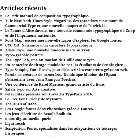
Articles récents
Le Petit manuel de composition typographique.
T: le New York Times Style Magazine, des caractères sur-mesure de
Commercial Type et une nouvelle maquette de Patrick Li.
Le Faune d’Alice Savoie, une nouvelle commande typographique du Cnap
et de l’Imprimerie nationale.
Font Map, encore une nouvelle façon d’explorer les Google fontes.
CCC OD: Naissance d’un caractère typographique.
Adele Type, une nouvelle fonderie made in Lyon.
Typo/graphic posters
The Type Lab, une animation de Guillaume Meyer.
Un caractère de titrage modulaire par les étudiants de Penninghen.
Type Sample, Font Reach, pour découvrir les caractères grâce au web.
Parole de créateur de caractères. Dominique Moulon de l’Epsaa
s’entretient avec Jean François Porchez.
Une conférence de Karel Martens, grand artiste du livre.
Safari typo sur Arte creative.
Peter Bilak présente son travail à TypeParis 2016.
Le Free Font Friday de MyFonts.
The ABCs of Dada
Les Google fontes dans Photoshop grâce à Fontea.
Les jeux d’écriture de Benoît Bodhuin.
mooc digital media. paris.
Ligature.ch
Scriptorium Fonts, spécialisée dans les adaptations de lettrages
historiques.