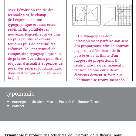
permettant ainsi […]
texte induit des pages fortement
construites, qui s’appuient sur
Avec l’évolution rapide des
les créations de caractères de la
technologies, le champ
Fonderie Commercial Type, […]
de l’expérimentation
typographique est sans cesse
redéfini. En parallèle les
nouveaux logiciels sont de plus
Il (le typographe) doit
en plus pointus et offrent
inlassablement parfaire son sens
toujours plus de possibilités
des proportions, afin de pouvoir
créatives. Le Petit manuel de
juger sans défaillance de la
composition typographique suit
portée et de la limite d’un
de près ces évolutions pour être
rapport de proportions. Il
toujours d’actualité et permet de
sentira alors à quel moment la
poser des repères fondamentaux
tension établie entre deux
dans l’esthétique et l’histoire de
éléments devient si forte que
la […]
l’harmonie se trouve menacée. Il
apprendra à éviter les rapports
sans tension […]
typomanie
conception du site : Muriel Paris & Guillaume Tirard
contact
Typomanie.fr
propose des actualités, de l’histoire, de la théorie, pour