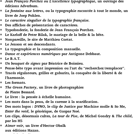
Jean François Porchez ou L’excellence typographique
, un ouvrage des
éditions Adverbum.
La fontaine aux lettres
, ou la typographie racontée à tout le monde, un
livre de Joep Pohlen.
Le caractère singulier de la typographie française.
Des affiches de présentation de caractères.
Typofonderie, la fonderie de Jean François Porchez.
Le Karloff de Peter Bilak, le mariage de la belle & la bête.
Nonpareille, le site de Matthieu Cortat.
Le Jenson et ses descendants.
La typographie et la composition manuelle.
Danse et expériences numériques
par Antigone Debbaut.
Le B.A.T.
Un bouquet de signes
par Béatrice de Boissieu.
Pense-bête typo avant impression ou l’art du “rechercher/remplacer”.
Tracés régulateurs, grilles et gabarits, la conquête de la liberté & de
l’harmonie.
Les formats.
The Green Factory
, un livre de photographies
de Pierre Bessard.
Le livre : la pensée à échelle humaine.
Les mots dans la peau, de la caresse à la scarification.
Des mots logos :
DVNO
, le clip de Justice par Machine molle & So Me,
Enter the void
, le générique, de Gaspar Noé.
Les clips, désormais cultes,
La tour de Pise
, de Michel Gondry &
The child
,
par les H5
Aimer voir
, un livre d’Hector Obalk
aux éditions Hazan.