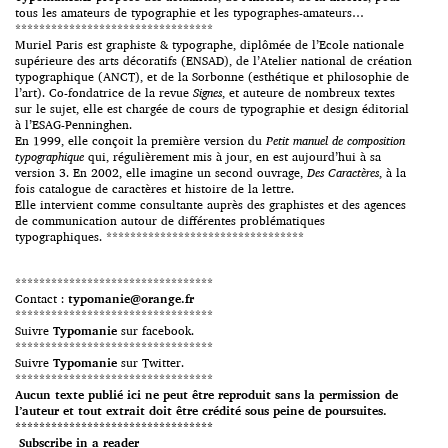
tous les amateurs de typographie et les typographes-amateurs…
*********************************
Muriel Paris est graphiste & typographe, diplômée de l’Ecole nationale
supérieure des arts décoratifs (ENSAD), de l’Atelier national de création
typographique (ANCT), et de la Sorbonne (esthétique et philosophie de
l’art). Co-fondatrice de la revue
Signes
, et auteure de nombreux textes
sur le sujet, elle est chargée de cours de typographie et design éditorial
à l’ESAG-Penninghen.
En 1999, elle conçoit la première version du
Petit manuel de composition
typographique
qui, régulièrement mis à jour, en est aujourd’hui à sa
version 3. En 2002, elle imagine un second ouvrage,
Des Caractères
, à la
fois catalogue de caractères et histoire de la lettre.
Elle intervient comme consultante auprès des graphistes et des agences
de communication autour de différentes problématiques
typographiques. *********************************
*********************************
Contact :
typomanie@orange.fr
*********************************
Suivre
Typomanie
sur facebook.
*********************************
Suivre
Typomanie
sur Twitter.
*********************************
Aucun texte publié ici ne peut être reproduit sans la permission de
l’auteur et tout extrait doit être crédité sous peine de poursuites.
*********************************
Subscribe in a reader