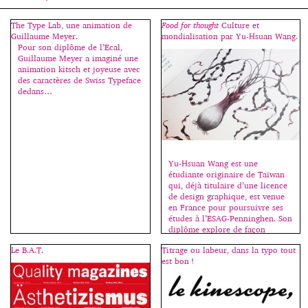
The Type Lab, une animation de
Food for thought
Culture et
Guillaume Meyer.
mondialisation par Yu-Hsuan Wang.
Pour son diplôme de l’Ecal,
Guillaume Meyer a imaginé une
animation kitsch et joyeuse avec
des caractères de Swiss Typeface
dedans…
Yu-Hsuan Wang est une
étudiante originaire de Taïwan
qui, déjà titulaire d’une licence
de design graphique, est venue
en France pour poursuivre ses
études à l’ESAG-Penninghen. Son
diplôme explore de façon
poétique les changements
Le B.A.T.
Titrage ou labeur, dans la typo tout
apportés par la mondialisation
est bon !
et le métissage des cultures. À
partir de la cuisine, il construit
une sorte de métaphore pour
[…]