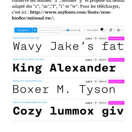
conserve ses doubles “a”, doubles “g” et propose un dessin
adapté des “r”, “m”,“f”, “i” et “w”. Pour les télécharger,
c’est ici :
http://www.myfonts.com/fonts/rene-
bieder/rational-tw/
.