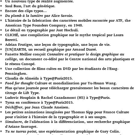
Un nouveau type de réalité augmentée.
Saul Bass, l’art du générique.
Encore des clips typos…
Du plomb à la lumière
par Alice Savoie.
L’histoire de la fabrication des caractères mobiles racontée par ATF, the
American Type Founders Company, en 1948.
Le détail en typographie par Jost Hochuli.
CLICHÉ, une compilation graphique sur le mythe tropical par Laura
Beretti.
Adrian Frutiger, une leçon de typographie, une leçon de vie.
[UN]EARTH, un recueil graphique par Arnaud Darré.
Fanette Mellier conçoit
Connaître et pratiquer le design graphique au
collège
, un document co-édité par le Centre national des arts plastiques et
le réseau Canopé.
Une collection de films cultes en DVD par les étudiants de l’Esag-
Penninghen.
Claudia de Almeida à Type@Paris2015.
Food for thought
Culture et mondialisation par Yu-Hsuan Wang.
Plus qu’une journée pour télécharger gratuitement les beaux caractères de
titrage de Lift Type.
Ludovic Houplain & Rachel Cazadamont (H5) à Type@Paris.
Tyrsa en conférence à Type@Paris2015.
Déchiffrer
, par Jean Claude Ameisen.
Les petites animations imaginées par Thomas Sipp pour France Culture
pour s’initier à l’histoire de la typographie et à ses usages.
Simulacre
, de l’aliénation à la différenciation, une recherche graphique
d’Ariane Sauvaget.
Tu ne tueras point
, une expérimentation graphique de Gary Colin.