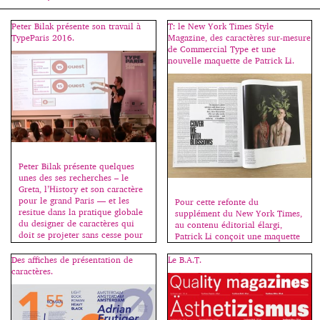
Peter Bilak présente son travail à
T: le New York Times Style
TypeParis 2016.
Magazine, des caractères sur-mesure
de Commercial Type et une
nouvelle maquette de Patrick Li.
Peter Bilak présente quelques
unes des ses recherches – le
Greta, l’History et son caractère
pour le grand Paris — et les
Pour cette refonte du
resitue dans la pratique globale
supplément du New York Times,
du designer de caractères qui
au contenu éditorial élargi,
doit se projeter sans cesse pour
Patrick Li conçoit une maquette
imaginer ce que d’autres feront
forte, moderne et brute, en
de ses créations dans les
collaboration avec la nouvelle
Des affiches de présentation de
Le B.A.T.
décennies à venir. Il aborde
rédactrice en chef du magazine,
caractères.
simplement des notions pointues
Hanya Yanagihara. La densité du
permettant ainsi […]
texte induit des pages fortement
construites, qui s’appuient sur
les créations de caractères de la