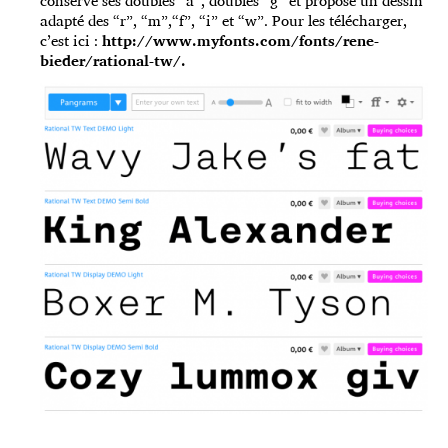
conserve ses doubles “a”, doubles “g” et propose un dessin
adapté des “r”, “m”,“f”, “i” et “w”. Pour les télécharger,
c’est ici :
http://www.myfonts.com/fonts/rene-
bieder/rational-tw/
.