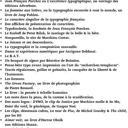
Jean François Porchez ou L’excellence typographique
, un ouvrage des
éditions Adverbum.
La fontaine aux lettres
, ou la typographie racontée à tout le monde, un
livre de Joep Pohlen.
Le caractère singulier de la typographie française.
Des affiches de présentation de caractères.
Typofonderie, la fonderie de Jean François Porchez.
Le Karloff de Peter Bilak, le mariage de la belle & la bête.
Nonpareille, le site de Matthieu Cortat.
Le Jenson et ses descendants.
La typographie et la composition manuelle.
Danse et expériences numériques
par Antigone Debbaut.
Le B.A.T.
Un bouquet de signes
par Béatrice de Boissieu.
Pense-bête typo avant impression ou l’art du “rechercher/remplacer”.
Tracés régulateurs, grilles et gabarits, la conquête de la liberté & de
l’harmonie.
Les formats.
The Green Factory
, un livre de photographies
de Pierre Bessard.
Le livre : la pensée à échelle humaine.
Les mots dans la peau, de la caresse à la scarification.
Des mots logos :
DVNO
, le clip de Justice par Machine molle & So Me,
Enter the void
, le générique, de Gaspar Noé.
Les clips, désormais cultes,
La tour de Pise
, de Michel Gondry &
The child
,
par les H5
Aimer voir
, un livre d’Hector Obalk
aux éditions Hazan.