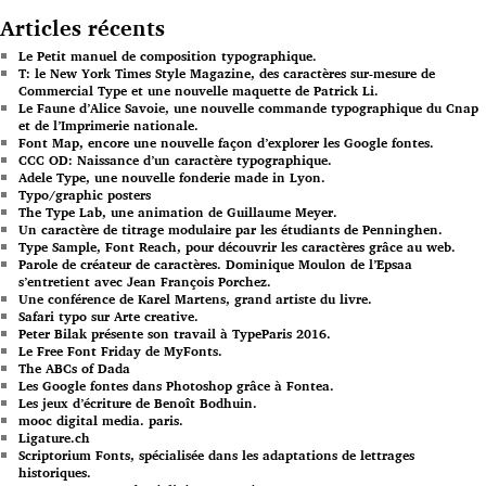
Articles récents
Le Petit manuel de composition typographique.
T: le New York Times Style Magazine, des caractères sur-mesure de
Commercial Type et une nouvelle maquette de Patrick Li.
Le Faune d’Alice Savoie, une nouvelle commande typographique du Cnap
et de l’Imprimerie nationale.
Font Map, encore une nouvelle façon d’explorer les Google fontes.
CCC OD: Naissance d’un caractère typographique.
Adele Type, une nouvelle fonderie made in Lyon.
Typo/graphic posters
The Type Lab, une animation de Guillaume Meyer.
Un caractère de titrage modulaire par les étudiants de Penninghen.
Type Sample, Font Reach, pour découvrir les caractères grâce au web.
Parole de créateur de caractères. Dominique Moulon de l’Epsaa
s’entretient avec Jean François Porchez.
Une conférence de Karel Martens, grand artiste du livre.
Safari typo sur Arte creative.
Peter Bilak présente son travail à TypeParis 2016.
Le Free Font Friday de MyFonts.
The ABCs of Dada
Les Google fontes dans Photoshop grâce à Fontea.
Les jeux d’écriture de Benoît Bodhuin.
mooc digital media. paris.
Ligature.ch
Scriptorium Fonts, spécialisée dans les adaptations de lettrages
historiques.