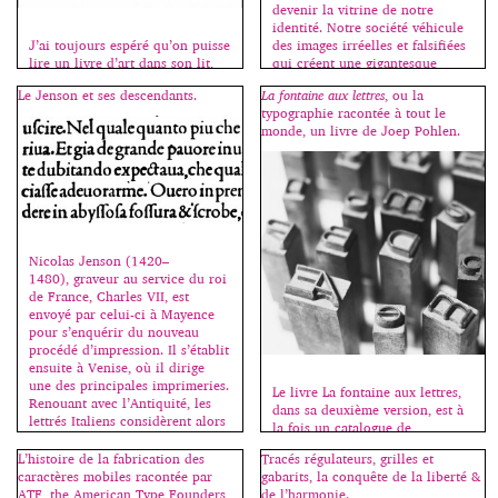
devenir la vitrine de notre
identité. Notre société véhicule
des images irréelles et falsifiées
J’ai toujours espéré qu’on puisse
qui créent une gigantesque
lire un livre d’art dans son lit,
illusion. Déformation et
d’où le format choisi pour celui-
Le Jenson et ses descendants.
La fontaine aux lettres
, ou la
altération des réalités, il existe
ci, suffisamment petit pour qu’il
typographie racontée à tout le
une distorsion entre le corps
soit maniable comme un roman
monde, un livre de Joep Pohlen.
réel et celui que l’on porte dans
et suffisamment grand pour qu’il
sa tête. Simulacre propose donc
réponde aux attentes du “beau-
de parcourir […]
livre”. Il est composé d’articles
qui furent plus souvent plus
longs à mettre en page qu’à
écrire car j’essayais […]
Nicolas Jenson (1420–
1480), graveur au service du roi
de France, Charles VII, est
envoyé par celui-ci à Mayence
pour s’enquérir du nouveau
procédé d’impression. Il s’établit
ensuite à Venise, où il dirige
une des principales imprimeries.
Le livre La fontaine aux lettres,
Renouant avec l’Antiquité, les
dans sa deuxième version, est à
lettrés Italiens considèrent alors
la fois un catalogue de
les lettres lapidaires romaines
présentation de caractères, et un
comme le dessin idéal des
L’histoire de la fabrication des
Tracés régulateurs, grilles et
guide pratique pour découvrir
capitales; la minuscule
caractères mobiles racontée par
gabarits, la conquête de la liberté &
l’histoire de la typographie et se
carolingienne, influencée par les
ATF, the American Type Founders
de l’harmonie.