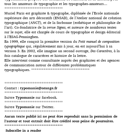
tous les amateurs de typographie et les typographes-amateurs…
*********************************
Muriel Paris est graphiste & typographe, diplômée de l’Ecole nationale
supérieure des arts décoratifs (ENSAD), de l’Atelier national de création
typographique (ANCT), et de la Sorbonne (esthétique et philosophie de
l’art). Co-fondatrice de la revue
Signes
, et auteure de nombreux textes
sur le sujet, elle est chargée de cours de typographie et design éditorial
à l’ESAG-Penninghen.
En 1999, elle conçoit la première version du
Petit manuel de composition
typographique
qui, régulièrement mis à jour, en est aujourd’hui à sa
version 3. En 2002, elle imagine un second ouvrage,
Des Caractères
, à la
fois catalogue de caractères et histoire de la lettre.
Elle intervient comme consultante auprès des graphistes et des agences
de communication autour de différentes problématiques
typographiques. *********************************
*********************************
Contact :
typomanie@orange.fr
*********************************
Suivre
Typomanie
sur facebook.
*********************************
Suivre
Typomanie
sur Twitter.
*********************************
Aucun texte publié ici ne peut être reproduit sans la permission de
l’auteur et tout extrait doit être crédité sous peine de poursuites.
*********************************
Subscribe in a reader