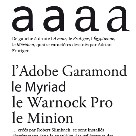
De gauche à droite l’
Avenir
, le
Frutiger
, l’
Égyptienne
,
le
Méridien
, quatre caractères dessinés par Adrian
Frutiger.
… créés par Robert Slimbach, se sont installés
discrètement dans le quotidien des utilisateurs des