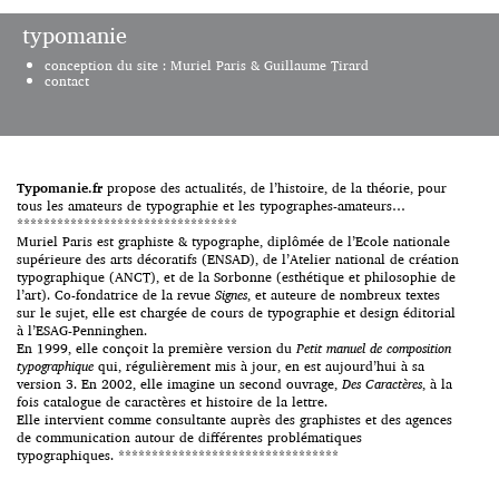
productions typographiques. Né
“Cette session en français se
en 1982 en Suisse, Matthieu
typomanie
déroule dans le cadre des
Cortat est dessinateur de […]
conférences Type@Paris,
conception du site : Muriel Paris & Guillaume Tirard
organisées par Jean François
contact
Porchez. Dès 99, Alexis Taïeb
(Tyrsa) découvre le graffiti et y
fait ses premières armes, ses
premières esquisses de lettres.
De là naitra sa vocation et son
amour de la typographie qui
Typomanie.fr
propose des actualités, de l’histoire, de la théorie, pour
guidera naturellement son
tous les amateurs de typographie et les typographes-amateurs…
parcours scolaire. Diplômé des
*********************************
[…]
Muriel Paris est graphiste & typographe, diplômée de l’Ecole nationale
supérieure des arts décoratifs (ENSAD), de l’Atelier national de création
typographique (ANCT), et de la Sorbonne (esthétique et philosophie de
l’art). Co-fondatrice de la revue
Signes
, et auteure de nombreux textes
sur le sujet, elle est chargée de cours de typographie et design éditorial
à l’ESAG-Penninghen.
En 1999, elle conçoit la première version du
Petit manuel de composition
typographique
qui, régulièrement mis à jour, en est aujourd’hui à sa
version 3. En 2002, elle imagine un second ouvrage,
Des Caractères
, à la
fois catalogue de caractères et histoire de la lettre.
Elle intervient comme consultante auprès des graphistes et des agences
de communication autour de différentes problématiques
typographiques. *********************************