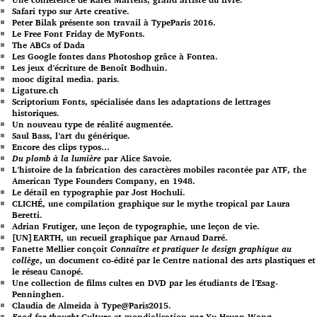
Safari typo sur Arte creative.
Peter Bilak présente son travail à TypeParis 2016.
Le Free Font Friday de MyFonts.
The ABCs of Dada
Les Google fontes dans Photoshop grâce à Fontea.
Les jeux d’écriture de Benoît Bodhuin.
mooc digital media. paris.
Ligature.ch
Scriptorium Fonts, spécialisée dans les adaptations de lettrages
historiques.
Un nouveau type de réalité augmentée.
Saul Bass, l’art du générique.
Encore des clips typos…
Du plomb à la lumière
par Alice Savoie.
L’histoire de la fabrication des caractères mobiles racontée par ATF, the
American Type Founders Company, en 1948.
Le détail en typographie par Jost Hochuli.
CLICHÉ, une compilation graphique sur le mythe tropical par Laura
Beretti.
Adrian Frutiger, une leçon de typographie, une leçon de vie.
[UN]EARTH, un recueil graphique par Arnaud Darré.
Fanette Mellier conçoit
Connaître et pratiquer le design graphique au
collège
, un document co-édité par le Centre national des arts plastiques et
le réseau Canopé.
Une collection de films cultes en DVD par les étudiants de l’Esag-
Penninghen.
Claudia de Almeida à Type@Paris2015.
Food for thought
Culture et mondialisation par Yu-Hsuan Wang.