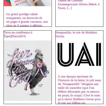
Centre de Création
Contemporaine Olivier Debré, à
Tours, […]
Un grand protège cahier
transparent, un fascicule de
48 pages à grands carreaux, une
série de 5 posters à afficher,
c’est la rentrée, bienvenue au
Tyrsa en conférence à
Nonpareille, le site de Matthieu
collège ! Fanette Mellier invente
Type@Paris2015.
Cortat.
la madeleine qui nous renvoie à
nos premières émotions
graphiques, souvent liées à
l’école. Cahiers, stylos, livres,
tous les jeunes des pays riches
vivent au milieu d’objets
graphiques […]
À une époque ancienne de
l’histoire de la lettre, le joli nom
de “Nompareille” désignait une
taille de caractère (que l’on
définit désormais par sa mesure
en point, le corps). C’est le nom
qu’a choisi Matthieu Cortat pour
le site qui diffuse ses