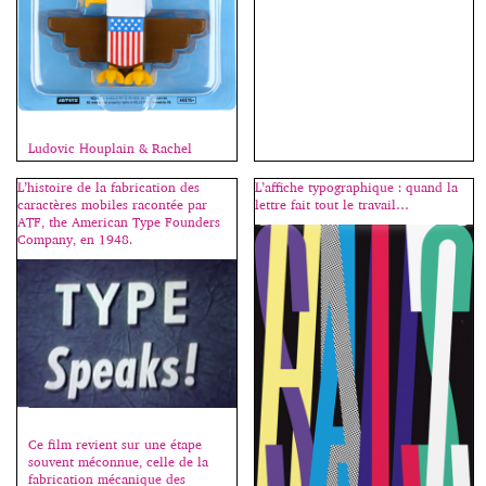
Ludovic Houplain & Rachel
Cazadamont (H5) racontent leur
collaboration avec certains
L’histoire de la fabrication des
L’affiche typographique : quand la
artistes de la French Touch,
caractères mobiles racontée par
lettre fait tout le travail…
l’exposition Hello H5 et la
ATF, the American Type Founders
conception graphique de la
Company, en 1948.
campagne d’Anne Hidalgo pour
les dernières municipales à
Paris. Une utilisation simple et
radicale de caractères
classiques, remaniés si
nécessaire pour renforcer
l’impact recherché. Plus
d’images sur le site […]
Ce film revient sur une étape
souvent méconnue, celle de la
fabrication mécanique des