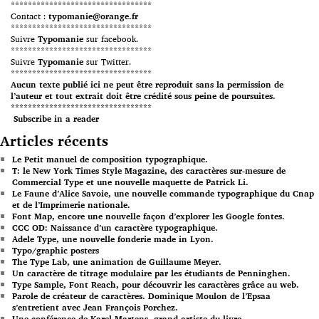
*********************************
Contact :
typomanie@orange.fr
*********************************
Suivre
Typomanie
sur facebook.
*********************************
Suivre
Typomanie
sur Twitter.
*********************************
Aucun texte publié ici ne peut être reproduit sans la permission de
l’auteur et tout extrait doit être crédité sous peine de poursuites.
*********************************
Subscribe in a reader
Articles récents
Le Petit manuel de composition typographique.
T: le New York Times Style Magazine, des caractères sur-mesure de
Commercial Type et une nouvelle maquette de Patrick Li.
Le Faune d’Alice Savoie, une nouvelle commande typographique du Cnap
et de l’Imprimerie nationale.
Font Map, encore une nouvelle façon d’explorer les Google fontes.
CCC OD: Naissance d’un caractère typographique.
Adele Type, une nouvelle fonderie made in Lyon.
Typo/graphic posters
The Type Lab, une animation de Guillaume Meyer.
Un caractère de titrage modulaire par les étudiants de Penninghen.
Type Sample, Font Reach, pour découvrir les caractères grâce au web.
Parole de créateur de caractères. Dominique Moulon de l’Epsaa
s’entretient avec Jean François Porchez.
Une conférence de Karel Martens, grand artiste du livre.