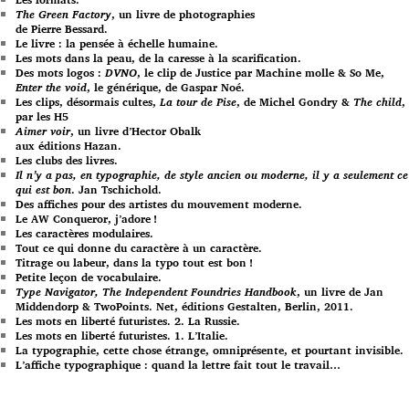
The Green Factory
, un livre de photographies
de Pierre Bessard.
Le livre : la pensée à échelle humaine.
Les mots dans la peau, de la caresse à la scarification.
Des mots logos :
DVNO
, le clip de Justice par Machine molle & So Me,
Enter the void
, le générique, de Gaspar Noé.
Les clips, désormais cultes,
La tour de Pise
, de Michel Gondry &
The child
,
par les H5
Aimer voir
, un livre d’Hector Obalk
aux éditions Hazan.
Les clubs des livres.
Il n’y a pas, en typographie, de style ancien ou moderne, il y a seulement ce
qui est bon
. Jan Tschichold.
Des affiches pour des artistes du mouvement moderne.
Le AW Conqueror, j’adore !
Les caractères modulaires.
Tout ce qui donne du caractère à un caractère.
Titrage ou labeur, dans la typo tout est bon !
Petite leçon de vocabulaire.
Type Navigator, The Independent Foundries Handbook
, un livre de Jan
Middendorp & TwoPoints. Net, éditions Gestalten, Berlin, 2011.
Les mots en liberté futuristes. 2. La Russie.
Les mots en liberté futuristes. 1. L’Italie.
La typographie, cette chose étrange, omniprésente, et pourtant invisible.
L’affiche typographique : quand la lettre fait tout le travail…