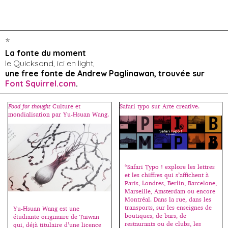
*
La fonte du moment
le Quicksand, ici en light,
une free fonte de Andrew Paglinawan, trouvée sur
Font Squirrel.com
.
Food for thought
Culture et
Safari typo sur Arte creative.
mondialisation par Yu-Hsuan Wang.
“Safari Typo ! explore les lettres
et les chiffres qui s’affichent à
Paris, Londres, Berlin, Barcelone,
Marseille, Amsterdam ou encore
Montréal. Dans la rue, dans les
transports, sur les enseignes de
Yu-Hsuan Wang est une
boutiques, de bars, de
étudiante originaire de Taïwan
restaurants ou de clubs, les
qui, déjà titulaire d’une licence