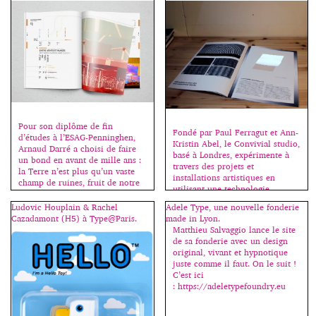
nouveautés ? À quoi […]
Pour son diplôme de fin
Fondé par Paul Ferragut et Ann-
d’études à l’ESAG-Penninghen,
Kristin Abel, le Convivial studio,
Arnaud Darré a choisi de faire
basé à Londres, expérimente à
un bond en avant de mille ans :
travers des projets et
la Terre n’est plus qu’un vaste
installations artistiques en
champ de ruines, fruit de notre
utilisant une technologie
création. Un monde oublié dans
innovante. On peut lire sur le
le temps et l’espace… Presque
Ludovic Houplain & Rachel
Adele Type, une nouvelle fonderie
blog Graphiline : Si cette
oublié. Venus du fin fond du
Cazadamont (H5) à Type@Paris.
made in Lyon.
nouvelle technique fonctionne
cosmos, un peuple découvre
Matthieu Salvaggio lance le site
sans téléphone portable, elle
notre […]
de sa fonderie avec un design
nécessite cependant un
original, vivant et hypnotique
ordinateur, un projecteur et une
juste comme il faut. On le suit !
Kinect. La Kinect est un boîtier
C’est ici
[…]
: https://adeletypefoundry.eu