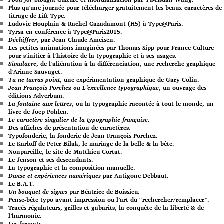
Plus qu’une journée pour télécharger gratuitement les beaux caractères de
titrage de Lift Type.
Ludovic Houplain & Rachel Cazadamont (H5) à Type@Paris.
Tyrsa en conférence à Type@Paris2015.
Déchiffrer
, par Jean Claude Ameisen.
Les petites animations imaginées par Thomas Sipp pour France Culture
pour s’initier à l’histoire de la typographie et à ses usages.
Simulacre
, de l’aliénation à la différenciation, une recherche graphique
d’Ariane Sauvaget.
Tu ne tueras point
, une expérimentation graphique de Gary Colin.
Jean François Porchez ou L’excellence typographique
, un ouvrage des
éditions Adverbum.
La fontaine aux lettres
, ou la typographie racontée à tout le monde, un
livre de Joep Pohlen.
Le caractère singulier de la typographie française.
Des affiches de présentation de caractères.
Typofonderie, la fonderie de Jean François Porchez.
Le Karloff de Peter Bilak, le mariage de la belle & la bête.
Nonpareille, le site de Matthieu Cortat.
Le Jenson et ses descendants.
La typographie et la composition manuelle.
Danse et expériences numériques
par Antigone Debbaut.
Le B.A.T.
Un bouquet de signes
par Béatrice de Boissieu.
Pense-bête typo avant impression ou l’art du “rechercher/remplacer”.
Tracés régulateurs, grilles et gabarits, la conquête de la liberté & de
l’harmonie.
Les formats.