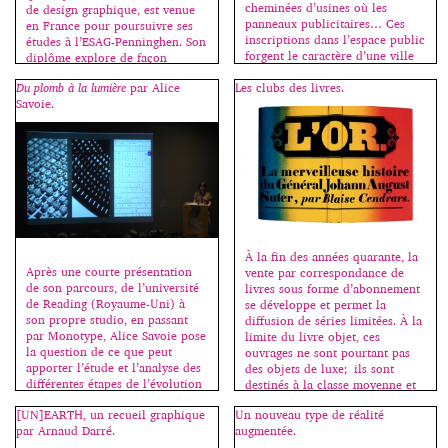
cheminées d’usines où les
de design graphique, est venue
panneaux publicitaires… Ces
en France pour poursuivre ses
inscriptions dans l’espace public
études à l’ESAG-Penninghen. Son
forgent le caractère d’une ville
diplôme explore de façon
aussi […]
poétique les changements
Du plomb à la lumière
par Alice
Les clubs des livres.
apportés par la mondialisation
Savoie.
et le métissage des cultures. À
partir de la cuisine, il construit
une sorte de métaphore pour
[…]
À la fin des années quarante, la
Après une courte présentation
vente par correspondance de
de son parcours, de l’université
livres sous forme d’abonnement
de Reading (Royaume-Uni) à
se développe et permet la
son propre studio, en passant
diffusion de séries limitées. À la
par Monotype, Alice Savoie pose
limite du livre objet, ces
la question de ce que peut
ouvrages ne sont pourtant pas
apporter l’étude et l’analyse des
des objets de luxe; ils sont
différentes étapes de l’évolution
destinés à la classe moyenne et
technique de la création de
les graphistes qui les conçoivent
[UN]EARTH, un recueil graphique
Un nouveau type de réalité
caractères à un concepteur
les voient […]
par Arnaud Darré.
augmentée.
contemporain. Comment sont
exploitées spécifiquement les