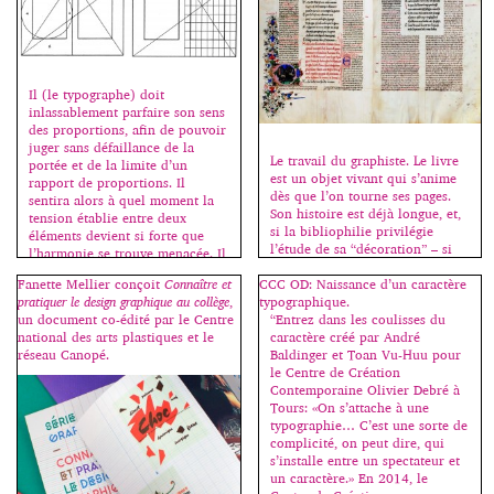
j’inaugure ma rubrique “des
rapport d’échelle, une relation
livres”. Il n’est pas dans mon
entre le corps et l’objet. Avant
intention de chroniquer toutes
l’imprimerie, la lecture se fait
les sorties en relation avec la
souvent en “face à face” : le
typographie, mais seulement les
livre, souvent […]
indispensables, les nécessaires.
Il (le typographe) doit
Moi-même, j’achète assez peu de
inlassablement parfaire son sens
livres sur le sujet ; si beaucoup
des proportions, afin de pouvoir
d’ouvrages sortent chaque
juger sans défaillance de la
Le travail du graphiste. Le livre
année, assez peu sont
portée et de la limite d’un
est un objet vivant qui s’anime
importants. Et c’est sur ceux-là
rapport de proportions. Il
dès que l’on tourne ses pages.
que […]
sentira alors à quel moment la
Son histoire est déjà longue, et,
tension établie entre deux
si la bibliophilie privilégie
éléments devient si forte que
l’étude de sa “décoration” – si
l’harmonie se trouve menacée. Il
belle soit-elle –, elle oublie
apprendra à éviter les rapports
Fanette Mellier conçoit
Connaître et
CCC OD: Naissance d’un caractère
souvent de mettre en lumière un
sans tension […]
pratiquer le design graphique au collège
,
typographique.
autre aspect beaucoup plus
un document co-édité par le Centre
“Entrez dans les coulisses du
modeste mais tout aussi
national des arts plastiques et le
caractère créé par André
intéressant : son […]
réseau Canopé.
Baldinger et Toan Vu-Huu pour
le Centre de Création
Contemporaine Olivier Debré à
Tours: «On s’attache à une
typographie… C’est une sorte de
complicité, on peut dire, qui
s’installe entre un spectateur et
un caractère.» En 2014, le