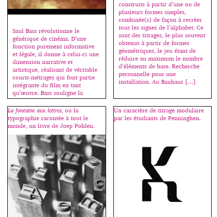
longs à mettre en page qu’à
construits à partir d’une ou de
écrire car j’essayais […]
plusieurs formes simples,
combinée(s) de façon à recréer
tous les signes de l’alphabet. Ce
Saul Bass révolutionne le
sont des titrages, le plus souvent
générique de cinéma. D’une
obtenus à partir de formes
fonction purement informative
géométriques, le jeu étant de
et légale, il donne à celui-ci une
réduire au maximum le nombre
dimension narrative et
d’éléments de base. Recherche
artistique, réalisant de véritable
personnelle pour une
courts-métrages qui font partie
installation. Au Bauhaus […]
intégrante du film en tant
qu’œuvre. Bass souligne la
thématique visuelle et
dramatique du film, expose le
La fontaine aux lettres
, ou la
Un caractère de titrage modulaire
caractère des personnages : Mon
typographie racontée à tout le
par les étudiants de Penninghen.
idée de départ était qu’un […]
monde, un livre de Joep Pohlen.