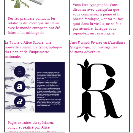
Vous êtes typographe. Vous
discutez avec quelqu’un que
vous connaissez à peine et la
Dès les premiers contacts, les
phrase fatidique, « et toi tu fais
relations du Pacifique insulaire
quoi dans la vie ? », ne se fait
avec le monde européen ont été
pas attendre. Lorsque vous
faites d’un mélange de
répondez, un regard gêné,
fascination et de méfiance. Les
interrogateur, allié à un malaise
mythes, noirs ou blancs,
Le Faune d’Alice Savoie, une
Jean François Porchez ou L’excellence
palpable, s’installe chez celui ou
circulaient, mais s’il était une
nouvelle commande typographique
typographique
, un ouvrage des
celle qui regrette déjà d’avoir
dimension qui manquait trop
du Cnap et de l’Imprimerie
éditions Adverbum.
posé la question et oscille […]
souvent aux images véhiculées
nationale.
sur cette partie du monde,
c’était bien celle de la
compréhension. Projections
idéologiques floues, […]
Pages extraites du spécimen,
conçu et réalisé par Alice
Savoie. La naissance du Faune.