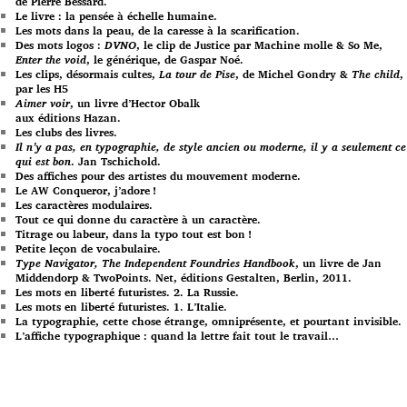
de Pierre Bessard.
Le livre : la pensée à échelle humaine.
Les mots dans la peau, de la caresse à la scarification.
Des mots logos :
DVNO
, le clip de Justice par Machine molle & So Me,
Enter the void
, le générique, de Gaspar Noé.
Les clips, désormais cultes,
La tour de Pise
, de Michel Gondry &
The child
,
par les H5
Aimer voir
, un livre d’Hector Obalk
aux éditions Hazan.
Les clubs des livres.
Il n’y a pas, en typographie, de style ancien ou moderne, il y a seulement ce
qui est bon
. Jan Tschichold.
Des affiches pour des artistes du mouvement moderne.
Le AW Conqueror, j’adore !
Les caractères modulaires.
Tout ce qui donne du caractère à un caractère.
Titrage ou labeur, dans la typo tout est bon !
Petite leçon de vocabulaire.
Type Navigator, The Independent Foundries Handbook
, un livre de Jan
Middendorp & TwoPoints. Net, éditions Gestalten, Berlin, 2011.
Les mots en liberté futuristes. 2. La Russie.
Les mots en liberté futuristes. 1. L’Italie.
La typographie, cette chose étrange, omniprésente, et pourtant invisible.
L’affiche typographique : quand la lettre fait tout le travail…