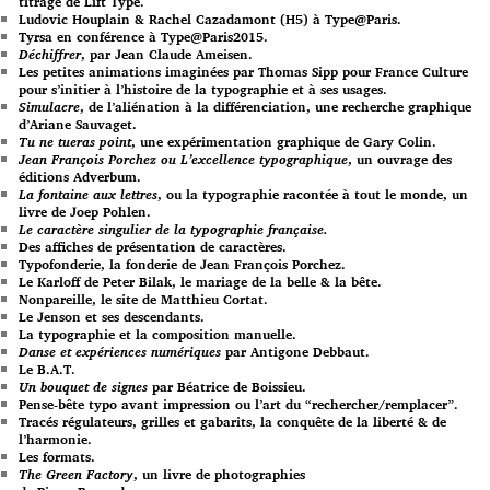
titrage de Lift Type.
Ludovic Houplain & Rachel Cazadamont (H5) à Type@Paris.
Tyrsa en conférence à Type@Paris2015.
Déchiffrer
, par Jean Claude Ameisen.
Les petites animations imaginées par Thomas Sipp pour France Culture
pour s’initier à l’histoire de la typographie et à ses usages.
Simulacre
, de l’aliénation à la différenciation, une recherche graphique
d’Ariane Sauvaget.
Tu ne tueras point
, une expérimentation graphique de Gary Colin.
Jean François Porchez ou L’excellence typographique
, un ouvrage des
éditions Adverbum.
La fontaine aux lettres
, ou la typographie racontée à tout le monde, un
livre de Joep Pohlen.
Le caractère singulier de la typographie française.
Des affiches de présentation de caractères.
Typofonderie, la fonderie de Jean François Porchez.
Le Karloff de Peter Bilak, le mariage de la belle & la bête.
Nonpareille, le site de Matthieu Cortat.
Le Jenson et ses descendants.
La typographie et la composition manuelle.
Danse et expériences numériques
par Antigone Debbaut.
Le B.A.T.
Un bouquet de signes
par Béatrice de Boissieu.
Pense-bête typo avant impression ou l’art du “rechercher/remplacer”.
Tracés régulateurs, grilles et gabarits, la conquête de la liberté & de
l’harmonie.
Les formats.
The Green Factory
, un livre de photographies