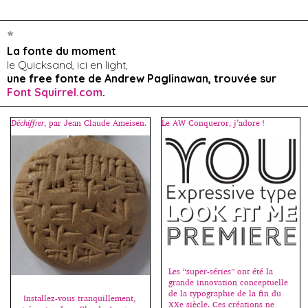
*
La fonte du moment
le Quicksand, ici en light,
une free fonte de Andrew Paglinawan, trouvée sur
Font Squirrel.com
.
Déchiffrer
, par Jean Claude Ameisen.
Le AW Conqueror, j’adore !
Les “super-séries” ont été la
grande innovation conceptuelle
de la typographie de la fin du
Installez-vous tranquillement,
XXe siècle. Ces créations ne