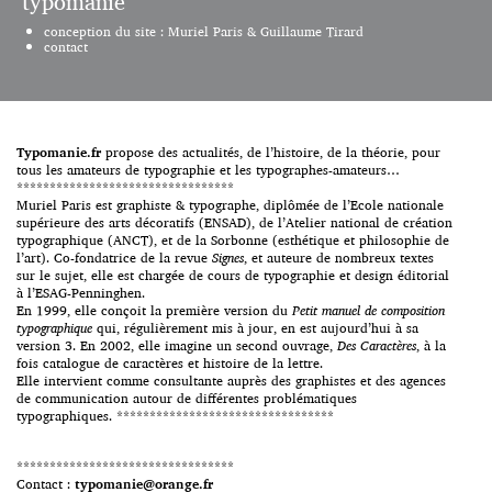
typomanie
pédagogique d’un grand
Bodoni. “De hautes lettres très
conception du site : Muriel Paris & Guillaume Tirard
caractère de l’histoire
noires, harmonieuses sur le
contact
typographique. Cliquez sur une
papier blanc. Des contrastes
image pour démarrer le
prononcés entre les pleins […]
diaporama. Merci à Jeff Blunden
qui m’assiste pour ce cours.
Typomanie.fr
propose des actualités, de l’histoire, de la théorie, pour
tous les amateurs de typographie et les typographes-amateurs…
*********************************
Muriel Paris est graphiste & typographe, diplômée de l’Ecole nationale
supérieure des arts décoratifs (ENSAD), de l’Atelier national de création
typographique (ANCT), et de la Sorbonne (esthétique et philosophie de
l’art). Co-fondatrice de la revue
Signes
, et auteure de nombreux textes
sur le sujet, elle est chargée de cours de typographie et design éditorial
à l’ESAG-Penninghen.
En 1999, elle conçoit la première version du
Petit manuel de composition
typographique
qui, régulièrement mis à jour, en est aujourd’hui à sa
version 3. En 2002, elle imagine un second ouvrage,
Des Caractères
, à la
fois catalogue de caractères et histoire de la lettre.
Elle intervient comme consultante auprès des graphistes et des agences
de communication autour de différentes problématiques
typographiques. *********************************
*********************************
Contact :
typomanie@orange.fr