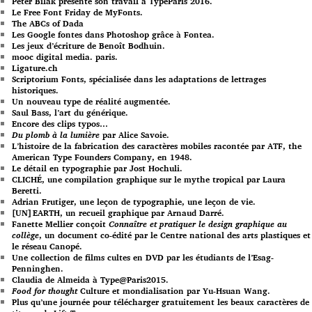
Peter Bilak présente son travail à TypeParis 2016.
Le Free Font Friday de MyFonts.
The ABCs of Dada
Les Google fontes dans Photoshop grâce à Fontea.
Les jeux d’écriture de Benoît Bodhuin.
mooc digital media. paris.
Ligature.ch
Scriptorium Fonts, spécialisée dans les adaptations de lettrages
historiques.
Un nouveau type de réalité augmentée.
Saul Bass, l’art du générique.
Encore des clips typos…
Du plomb à la lumière
par Alice Savoie.
L’histoire de la fabrication des caractères mobiles racontée par ATF, the
American Type Founders Company, en 1948.
Le détail en typographie par Jost Hochuli.
CLICHÉ, une compilation graphique sur le mythe tropical par Laura
Beretti.
Adrian Frutiger, une leçon de typographie, une leçon de vie.
[UN]EARTH, un recueil graphique par Arnaud Darré.
Fanette Mellier conçoit
Connaître et pratiquer le design graphique au
collège
, un document co-édité par le Centre national des arts plastiques et
le réseau Canopé.
Une collection de films cultes en DVD par les étudiants de l’Esag-
Penninghen.
Claudia de Almeida à Type@Paris2015.
Food for thought
Culture et mondialisation par Yu-Hsuan Wang.
Plus qu’une journée pour télécharger gratuitement les beaux caractères de