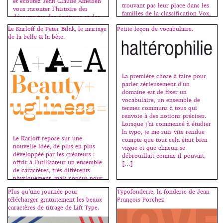
et écoutez Jean Claude Ameisen
trouvant pas leur place dans les
vous raconter l’histoire des
familles de la classification Vox,
découvertes des écritures et des
j’ai décidé de leur en dédier une
langues antiques, de la Perse à
Le Karloff de Peter Bilak, le mariage
Petite leçon de vocabulaire.
nouvelle, la famille des
la Crète :
de la belle & la bête.
“sériales”. Les premières sériales
http://www.franceinter.fr/emissi
sont des caractères à variantes, –
on-sur-les-epaules-de-darwin,
le plus souvent […]
émission de ce jour, samedi 6
juin. Sources images : Wikipedia.
La première chose à faire pour
parler sérieusement d’un
domaine est de fixer un
vocabulaire, un ensemble de
termes communs à tous qui
renvoie à des notions précises.
Lorsque j’ai commencé à étudier
la typo, je me suis vite rendue
Le Karloff repose sur une
compte que tout cela était bien
nouvelle idée, de plus en plus
vague et que chacun se
développée par les créateurs :
débrouillait comme il pouvait,
offrir à l’utilisateur un ensemble
[…]
de caractères, très différents
physiquement, mais conçus pour
aller de pair. Avec beaucoup
Plus qu’une journée pour
Typofonderie, la fonderie de Jean
d’humour, Peter Bilak, de la
télécharger gratuitement les beaux
François Porchez.
fonderie Typothèque, interroge
caractères de titrage de Lift Type.
les codes du bon goût en alliant
laideur et beauté, le