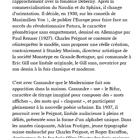
rapprochement avec la fonderie Deberny. Après la
commercialisation du Naudin et du Sphinx, il change
d’orientation. Il décide, en 1930, sur les conseils de
Maximilien Vox
1
, de publier l’Europe pour faire face au
succès du révolutionnaire Futura, le caractère
géométrique sans empattement, dessiné en Allemagne par
Paul Renner (1927). Charles Peignot se contente de
réinterpréter le modèle, sans proposer une réelle création,
contrairement à Stanley Morison, directeur artistique de
la société Monotype en Grande-Bretagne, qui commande à
Eric Gill une linéale originale, le Gill sans, novatrice par
son dessin à la fois classique et moderne.
C’est avec Cassandre que le Modernisme fait son
apparition dans la maison. Cassandre « ose » le Bifur,
caractère de titrage imaginé pour composer des « mots
affiches », des mots qui « claquent », et participent
pleinement à la nouvelle poésie urbaine. En 1937, il
poursuit avec le Peignot, linéale audacieuse à pleins et
déliés, présentée sous la forme d’un alphabet unique. Dans
les années cinquante, Adrian Frutiger, jeune typographe
suisse embauché par Charles Peignot, et Roger Excoffon,
dessinateur de la fonderie Olive (l’autre fonderie majeure,