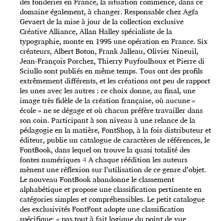
des fonderies en France, la situation commence, dans ce
domaine également, à changer. Responsable chez Agfa
Gevaert de la mise à jour de la collection exclusive
Créative Alliance, Allan Halley spécialiste de la
typographie, monte en 1995 une opération en France. Six
créateurs, Albert Boton, Frank Jalleau, Olivier Nineuil,
Jean-François Porchez, Thierry Puyfoulhoux et Pierre di
Sciullo sont publiés en même temps. Tous ont des profils
extrêmement différents, et les créations ont peu de rapport
les unes avec les autres : ce choix donne, au final, une
image très fidèle de la création française, où aucune «
école » ne se dégage et où chacun préfère travailler dans
son coin. Participant à son niveau à une relance de la
pédagogie en la matière, FontShop, à la fois distributeur et
éditeur, publie un catalogue de caractères de références, le
FontBook, dans lequel on trouve la quasi totalité des
fontes numériques
4
A chaque réédition les auteurs
mènent une réflexion sur l’utilisation de ce genre d’objet.
Le nouveau FontBook abandonne le classement
alphabétique et propose une classification pertinente en
catégories simples et compréhensibles. Le petit catalogue
des exclusivités FontFont adopte une classification
spécifique; « pas tout à fait logique du point de vue