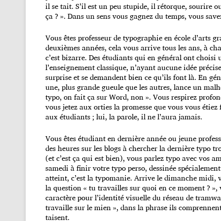
il se tait. S’il est un peu stupide, il rétorque, sourir
ça ? ». Dans un sens vous gagnez du temps, vous savez
Vous êtes professeur de typographie en école d’arts gr
deuxièmes années, cela vous arrive tous les ans, à cha
c’est bizarre. Des étudiants qui en général ont choisi u
l’enseignement classique, n’ayant aucune idée précise
surprise et se demandent bien ce qu’ils font là. En génér
une, plus grande gueule que les autres, lance un malh
typo, on fait ça sur Word, non ». Vous respirez profon
vous jetez aux orties la promesse que vous vous étiez f
aux étudiants ; lui, la parole, il ne l’aura jamais.
Vous êtes étudiant en dernière année ou jeune profess
des heures sur les blogs à chercher la dernière typo 
(et c’est ça qui est bien), vous parlez typo avec vos 
samedi à finir votre typo perso, dessinée spécialement
atteint, c’est la typomanie. Arrive le dimanche midi, 
la question « tu travailles sur quoi en ce moment ? »
caractère pour l’identité visuelle du réseau de tramwa
travaille sur le mien », dans la phrase ils comprennent
taisent.