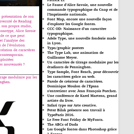
Le Faune d’Alice Savoie, une nouvelle
commande typographique du Cnap et de
l’Imprimerie nationale.
 présentation de son
Font Map, encore une nouvelle façon
niversité de Reading
d’explorer les Google fontes.
 son propre studio,
CCC OD: Naissance d’un caractère
onotype, Alice Savoie
typographique.
 de ce que peut
Adele Type, une nouvelle fonderie made
et l’analyse des
in Lyon.
s de l’évolution
Typo/graphic posters
création de caractères
The Type Lab, une animation de
 contemporain.
Guillaume Meyer.
ploitées
Un caractère de titrage modulaire par les
es nouveautés ?
étudiants de Penninghen.
Type Sample, Font Reach, pour découvrir
les caractères grâce au web.
trage modulaire par les
Parole de créateur de caractères.
inghen.
Dominique Moulon de l’Epsaa
s’entretient avec Jean François Porchez.
Une conférence de Karel Martens, grand
artiste du livre.
Safari typo sur Arte creative.
Peter Bilak présente son travail à
TypeParis 2016.
Le Free Font Friday de MyFonts.
The ABCs of Dada
Les Google fontes dans Photoshop grâce
à Fontea.