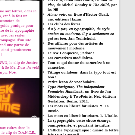
Pise
, de Michel Gondry &
The child
, par
les H5
ine aux lettres, dans sa
Aimer voir
, un livre d’Hector Obalk
 est à la fois un
aux éditions Hazan.
sentation de
Les clubs des livres.
n guide pratique pour
Il n’y a pas, en typographie, de style
ire de la typographie
ancien ou moderne, il y a seulement ce
 avec les règles
qui est bon
. Jan Tschichold.
ccompagné d’un site
Des affiches pour des artistes du
rend une partie de
mouvement moderne.
e ainsi gratuitement
Le AW Conqueror, j’adore !
…]
Les caractères modulaires.
Tout ce qui donne du caractère à un
VNO
, le clip de Justice
caractère.
e & So Me,
Enter the void
,
Titrage ou labeur, dans la typo tout est
aspar Noé.
bon !
Petite leçon de vocabulaire.
Type Navigator, The Independent
Foundries Handbook
, un livre de Jan
Middendorp & TwoPoints. Net, éditions
Gestalten, Berlin, 2011.
Les mots en liberté futuristes. 2. La
Russie.
Les mots en liberté futuristes. 1. L’Italie.
La typographie, cette chose étrange,
omniprésente, et pourtant invisible.
aux cultes dans le
L’affiche typographique : quand la lettre
e clip de D.A.N.C.E.,
fait tout le travail…