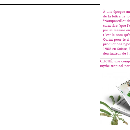
À une époque anc
de la lettre, le 
“Nompareille” dé
caractère (que l
par sa mesure en 
C’est le nom qu’
Cortat pour le si
productions typ
1982 en Suisse, 
dessinateur de 
CLICHÉ, une compi
mythe tropical par