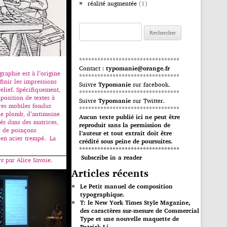
réalité augmentée
(1)
Rechercher :
*********************************
Contact :
typomanie@orange.fr
raphie est à l’origine
*********************************
inir les impressions
Suivre
Typomanie
sur facebook.
elief. Spécifiquement,
*********************************
position de textes à
Suivre
Typomanie
sur Twitter.
ères mobiles fondus
*********************************
de plomb, d’antimoine
Aucun texte publié ici ne peut être
lés dans des matrices,
reproduit sans la permission de
r de poinçons
l’auteur et tout extrait doit être
 en acier trempé. La
crédité sous peine de poursuites.
*********************************
Subscribe in a reader
re
par Alice Savoie.
Articles récents
Le Petit manuel de composition
typographique.
T: le New York Times Style Magazine,
des caractères sur-mesure de Commercial
Type et une nouvelle maquette de
Patrick Li.