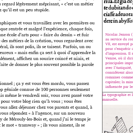
e ou regard légèrement méprisant, « c’est un métier
 qu’il est un peu stupide.
aphiques et vous travaillez avec les premières ou
que rentrée et malgré l’expérience, chaque fois,
ne école d’arts pour « faire du dessin » et fuir
Nicolas Jenson 
au service du ro
 des métiers de la création, vous regardent avec
VII, est envoyé 
al, ils sont polis, ils se taisent. Parfois, un ou
pour s’enquérir
eureux « mais enfin ça sert à quoi d’apprendre la
d’impression. Il s
dément, affichez un sourire coincé et niais, et
Venise, où il dir
principales impr
aite de donner le plus souvent possible la parole
avec l’Antiquité, 
considèrent alors
romaines comme 
capitales; la min
ionnel ; ça y est vous êtes mordu, vous passez
influencée par l
trop géniale connue de 100 personnes seulement
amis même le vendredi soir, vous avez passé votre
La typographie et 
manuelle.
 pour votre blog rien qu’à vous ; vous êtes
vous allez déjeuner chez vos parents et quand, à
, vous répondez « à l’agence, sur un nouveau
y de Mérouly-les-Bois et, quand j’ai le temps je
 le mot « tramway » ; ils vous aiment, ils se