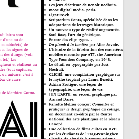
Les jeux d’écriture de Benoît Bodhuin.
mooc digital media. paris.
Ligature.ch
Scriptorium Fonts, spécialisée dans les
adaptations de lettrages historiques.
Un nouveau type de réalité augmentée.
odulaires sont
Saul Bass, l’art du générique.
ir d’une ou de
Encore des clips typos…
, combinée(s) de
Du plomb à la lumière
par Alice Savoie.
ous les signes de
L’histoire de la fabrication des caractères
nt des titrages (voir
mobiles racontée par ATF, the American
t ici.) Les
Type Founders Company, en 1948.
ginent et réalisent un
Le détail en typographie par Jost
re (tout capitales,
Hochuli.
, ou unicase, c’est-à-
CLICHÉ, une compilation graphique sur
 bas de casse
le mythe tropical par Laura Beretti.
Adrian Frutiger, une leçon de
typographie, une leçon de vie.
e de Matthieu Cortat.
[UN]EARTH, un recueil graphique par
Arnaud Darré.
Fanette Mellier conçoit
Connaître et
pratiquer le design graphique au collège
,
un document co-édité par le Centre
national des arts plastiques et le réseau
Canopé.
Une collection de films cultes en DVD
par les étudiants de l’Esag-Penninghen.
Claudia de Almeida à Type@Paris2015.