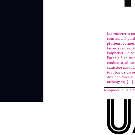
Les caractères m
construits à part
plusieurs formes
façon à recréer t
l’alphabet. Ce so
l’article à ce suje
étudiants(es) ima
caractère modulai
tout bas de casse
dire capitales et
mélangées) […]
Nonpareille, le sit