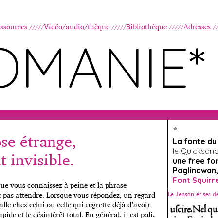
Aller au contenu principal
ssources
Vidéo/audio/thèque
Bibliothèque
Adresses
OMANIE*
*
ose étrange,
La fonte d
le Quicksand, 
 invisible.
une free fo
Paglinawan,
Font Squirr
ue vous connaissez à peine et la phrase
fait pas attendre. Lorsque vous répondez, un regard
Le Jenson et ses d
alle chez celui ou celle qui regrette déjà d’avoir
pide et le désintérêt total. En général, il est poli,