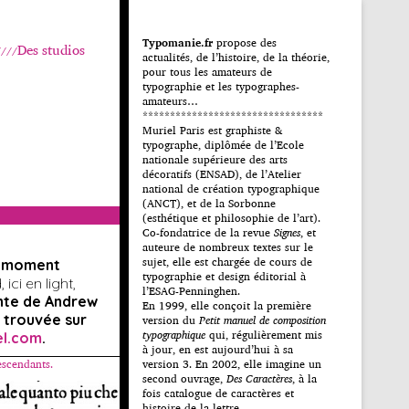
Typomanie.fr
propose des
Des studios
actualités, de l’histoire, de la théorie,
pour tous les amateurs de
typographie et les typographes-
amateurs…
*********************************
Muriel Paris est graphiste &
typographe, diplômée de l’Ecole
nationale supérieure des arts
décoratifs (ENSAD), de l’Atelier
national de création typographique
(ANCT), et de la Sorbonne
(esthétique et philosophie de l’art).
Co-fondatrice de la revue
Signes
, et
auteure de nombreux textes sur le
sujet, elle est chargée de cours de
u moment
typographie et design éditorial à
ici en light,
l’ESAG-Penninghen.
nte de Andrew
En 1999, elle conçoit la première
 trouvée sur
version du
Petit manuel de composition
typographique
qui, régulièrement mis
el.com
.
à jour, en est aujourd’hui à sa
escendants.
version 3. En 2002, elle imagine un
second ouvrage,
Des Caractères
, à la
fois catalogue de caractères et
histoire de la lettre.