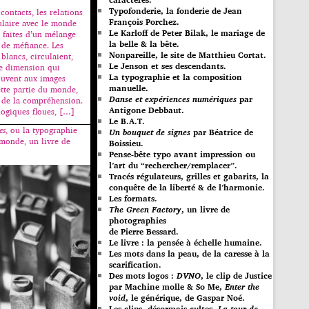
Typofonderie, la fonderie de Jean
contacts, les relations
François Porchez.
ulaire avec le monde
Le Karloff de Peter Bilak, le mariage de
 faites d’un mélange
la belle & la bête.
 de méfiance. Les
Nonpareille, le site de Matthieu Cortat.
blancs, circulaient,
Le Jenson et ses descendants.
ne dimension qui
La typographie et la composition
ouvent aux images
manuelle.
ette partie du monde,
Danse et expériences numériques
par
e de la compréhension.
Antigone Debbaut.
logiques floues, […]
Le B.A.T.
es
, ou la typographie
Un bouquet de signes
par Béatrice de
 monde, un livre de
Boissieu.
Pense-bête typo avant impression ou
l’art du “rechercher/remplacer”.
Tracés régulateurs, grilles et gabarits, la
conquête de la liberté & de l’harmonie.
Les formats.
The Green Factory
, un livre de
photographies
de Pierre Bessard.
Le livre : la pensée à échelle humaine.
Les mots dans la peau, de la caresse à la
scarification.
Des mots logos :
DVNO
, le clip de Justice
par Machine molle & So Me,
Enter the
void
, le générique, de Gaspar Noé.
Les clips, désormais cultes,
La tour de