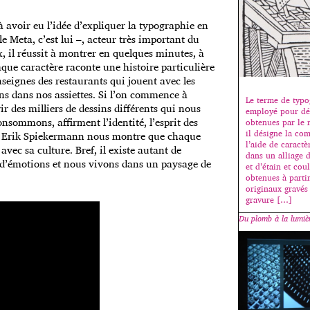
à avoir eu l’idée d’expliquer la typographie en
e Meta, c’est lui –, acteur très important du
 il réussit à montrer en quelques minutes, à
aque caractère raconte une histoire particulière
eignes des restaurants qui jouent avec les
s dans nos assiettes. Si l’on commence à
Le terme de typog
 des milliers de dessins différents qui nous
employé pour déf
nsommons, affirment l’identité, l’esprit des
obtenues par le r
il désigne la com
a, Erik Spiekermann nous montre que chaque
l’aide de caract
ec sa culture. Bref, il existe autant de
dans un alliage 
, d’émotions et nous vivons dans un paysage de
et d’étain et cou
obtenues à parti
originaux gravés
gravure […]
Du plomb à la lumiè