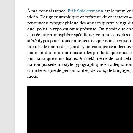
À ma connaissance,
Erik Spiekermann
est le premier 
vidéo. Designer graphique et créateur de caractères – l
renouveau typographique des années quatre-vingt-dix,
quel point la typo est omniprésente. On y voit que ch
et crée une atmosphère spécifique, comme ceux des ens
stéréotypes pour nous annoncer ce que nous trouveron
prendre le temps de regarder, on commence à découvrir
donnent des informations sur les produits que nous co
journaux que nous lisons. Au-delà même de tout cel
nation possède un style typographique en adéquation av
caractères que de personnalités, de voix, de langages
mots.