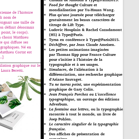
Food for thought
Culture et
mondialisation par Yu-Hsuan Wang.
ienne de l’histoire
Plus qu’une journée pour télécharger
joli nom de
gratuitement les beaux caractères de
signait une taille de
titrage de Lift Type.
’on définit désormais
Ludovic Houplain & Rachel Cazadamont
point, le corps).
(H5) à Type@Paris.
a choisi Matthieu
Tyrsa en conférence à Type@Paris2015.
te qui diffuse ses
Déchiffrer
, par Jean Claude Ameisen.
ographiques. Né en
Les petites animations imaginées
Matthieu Cortat est
par Thomas Sipp pour France Culture
[…]
pour s’initier à l’histoire de la
typographie et à ses usages.
lation graphique sur le
Simulacre
, de l’aliénation à la
 Laura Beretti.
différenciation, une recherche graphique
d’Ariane Sauvaget.
Tu ne tueras point
, une expérimentation
graphique de Gary Colin.
Jean François Porchez ou L’excellence
typographique
, un ouvrage des éditions
Adverbum.
La fontaine aux lettres
, ou la typographie
racontée à tout le monde, un livre de
Joep Pohlen.
Le caractère singulier de la typographie
française.
Des affiches de présentation de
caractères.