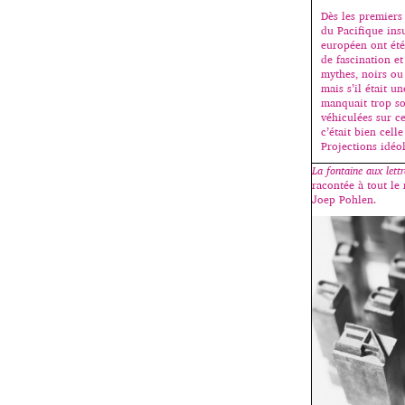
Dès les premiers 
du Pacifique ins
européen ont été
de fascination et
mythes, noirs ou 
mais s’il était u
manquait trop s
véhiculées sur c
c’était bien cell
Projections idéo
La fontaine aux lettr
racontée à tout le
Joep Pohlen.