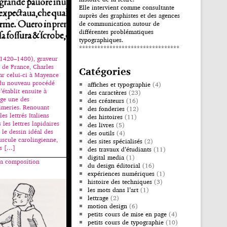
Elle intervient comme consultante
auprès des graphistes et des agences
de communication autour de
différentes problématiques
typographiques.
*********************************
(1420–1480), graveur
i de France, Charles
Catégories
par celui-ci à Mayence
 du nouveau procédé
affiches et typographie
(4)
’établit ensuite à
des caractères
(23)
ige une des
des créateurs
(16)
imeries. Renouant
des fonderies
(12)
les lettrés Italiens
des histoires
(11)
 les lettres lapidaires
des livres
(5)
le dessin idéal des
des outils
(4)
uscule carolingienne,
des sites spécialisés
(2)
es […]
des travaux d’étudiants
(11)
digital media
(1)
la composition
du design éditorial
(16)
expériences numériques
(1)
histoire des techniques
(3)
les mots dans l’art
(1)
lettrage
(2)
motion design
(6)
petits cours de mise en page
(4)
petits cours de typographie
(10)