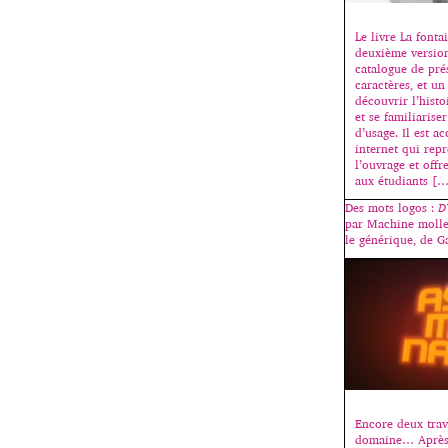
Le livre La fonta
deuxième version,
catalogue de pré
caractères, et u
découvrir l’histo
et se familiariser
d’usage. Il est a
internet qui rep
l’ouvrage et offr
aux étudiants [
Des mots logos :
D
par Machine moll
le générique, de G
Encore deux trav
domaine… Après l