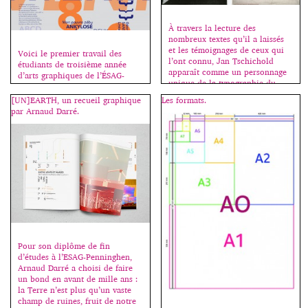
À travers la lecture des
nombreux textes qu’il a laissés
et les témoignages de ceux qui
Voici le premier travail des
l’ont connu, Jan Tschichold
étudiants de troisième année
apparaît comme un personnage
d’arts graphiques de l’ÉSAG-
unique de la typographie du
Penninghen, une affiche-
XXe siècle. Acteur et promoteur
specimen, à la fois présentation
[UN]EARTH, un recueil graphique
Les formats.
du mouvement moderne et
fonctionnelle, esthétique et
par Arnaud Darré.
ensuite défenseur d’un retour à
pédagogique d’un grand
la tradition, il ne cesse de
caractère de l’histoire
s’interroger sur les relations
typographique. Cliquez sur une
pouvant exister entre […]
image pour démarrer le
diaporama. Merci à Jeff Blunden
qui m’assiste pour ce cours.
Pour son diplôme de fin
d’études à l’ESAG-Penninghen,
Arnaud Darré a choisi de faire
un bond en avant de mille ans :
la Terre n’est plus qu’un vaste
champ de ruines, fruit de notre