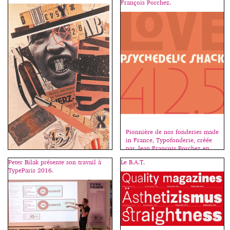
François Porchez.
complémentaires si affinités.
clip […]
Aujourd’hui MyFonts offre 4
variantes du Rational de Rene
Bieder (2016). Il s’agit de la
déclinaison monospace de cette
néo-grotesque qui conserve ses
doubles “a”, […]
Pionnière de nos fonderies made
in France, Typofonderie, créée
par Jean François Porchez en
1994, s’est métamorphosée cette
Peter Bilak présente son travail à
Le B.A.T.
année : un nouveau site, une
TypeParis 2016.
équipe élargie et le désir de
Le Dadaïsme puise sa force dans
publier des caractères de
la culture du non-sens, dans
nouveaux créateurs. Petit retour
l’ironie élevée au niveau de
sur les classiques de la fonderie.
pratique artistique et, lorsque
Les humanes sont rares et j’ai un
Dada part à la conquête du
faible pour elles ; l’Apolline en
langage, c’est pour découvrir
[…]
une autre forme de