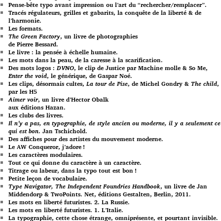
Pense-bête typo avant impression ou l’art du “rechercher/remplacer”.
Tracés régulateurs, grilles et gabarits, la conquête de la liberté & de
l’harmonie.
Les formats.
The Green Factory
, un livre de photographies
de Pierre Bessard.
Le livre : la pensée à échelle humaine.
Les mots dans la peau, de la caresse à la scarification.
Des mots logos :
DVNO
, le clip de Justice par Machine molle & So Me,
Enter the void
, le générique, de Gaspar Noé.
Les clips, désormais cultes,
La tour de Pise
, de Michel Gondry &
The child
,
par les H5
Aimer voir
, un livre d’Hector Obalk
aux éditions Hazan.
Les clubs des livres.
Il n’y a pas, en typographie, de style ancien ou moderne, il y a seulement ce
qui est bon
. Jan Tschichold.
Des affiches pour des artistes du mouvement moderne.
Le AW Conqueror, j’adore !
Les caractères modulaires.
Tout ce qui donne du caractère à un caractère.
Titrage ou labeur, dans la typo tout est bon !
Petite leçon de vocabulaire.
Type Navigator, The Independent Foundries Handbook
, un livre de Jan
Middendorp & TwoPoints. Net, éditions Gestalten, Berlin, 2011.
Les mots en liberté futuristes. 2. La Russie.
Les mots en liberté futuristes. 1. L’Italie.
La typographie, cette chose étrange, omniprésente, et pourtant invisible.