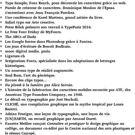
Type Sample, Font Reach, pour découvrir les caractères grâce au web.
Parole de créateur de caractères. Dominique Moulon de l’Epsaa
s’entretient avec Jean François Porchez.
Une conférence de Karel Martens, grand artiste du livre.
Safari typo sur Arte creative.
Peter Bilak présente son travail à TypeParis 2016.
Le Free Font Friday de MyFonts.
The ABCs of Dada
Les Google fontes dans Photoshop grâce à Fontea.
Les jeux d’écriture de Benoît Bodhuin.
mooc digital media. paris.
Ligature.ch
Scriptorium Fonts, spécialisée dans les adaptations de lettrages
historiques.
Un nouveau type de réalité augmentée.
Saul Bass, l’art du générique.
Encore des clips typos…
Du plomb à la lumière
par Alice Savoie.
L’histoire de la fabrication des caractères mobiles racontée par ATF, the
American Type Founders Company, en 1948.
Le détail en typographie par Jost Hochuli.
CLICHÉ, une compilation graphique sur le mythe tropical par Laura
Beretti.
Adrian Frutiger, une leçon de typographie, une leçon de vie.
[UN]EARTH, un recueil graphique par Arnaud Darré.
Fanette Mellier conçoit
Connaître et pratiquer le design graphique au
collège
, un document co-édité par le Centre national des arts plastiques et
le réseau Canopé.