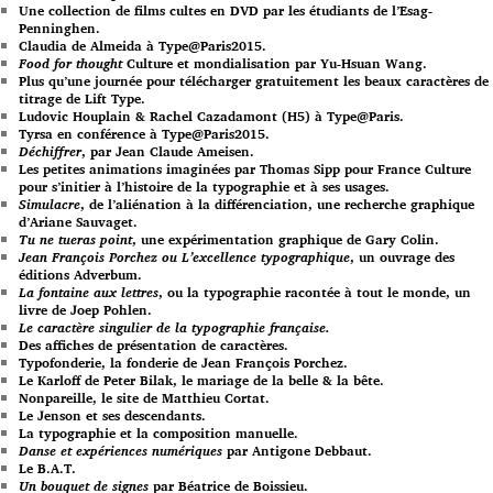
Une collection de films cultes en DVD par les étudiants de l’Esag-
Penninghen.
Claudia de Almeida à Type@Paris2015.
Food for thought
Culture et mondialisation par Yu-Hsuan Wang.
Plus qu’une journée pour télécharger gratuitement les beaux caractères de
titrage de Lift Type.
Ludovic Houplain & Rachel Cazadamont (H5) à Type@Paris.
Tyrsa en conférence à Type@Paris2015.
Déchiffrer
, par Jean Claude Ameisen.
Les petites animations imaginées par Thomas Sipp pour France Culture
pour s’initier à l’histoire de la typographie et à ses usages.
Simulacre
, de l’aliénation à la différenciation, une recherche graphique
d’Ariane Sauvaget.
Tu ne tueras point
, une expérimentation graphique de Gary Colin.
Jean François Porchez ou L’excellence typographique
, un ouvrage des
éditions Adverbum.
La fontaine aux lettres
, ou la typographie racontée à tout le monde, un
livre de Joep Pohlen.
Le caractère singulier de la typographie française.
Des affiches de présentation de caractères.
Typofonderie, la fonderie de Jean François Porchez.
Le Karloff de Peter Bilak, le mariage de la belle & la bête.
Nonpareille, le site de Matthieu Cortat.
Le Jenson et ses descendants.
La typographie et la composition manuelle.
Danse et expériences numériques
par Antigone Debbaut.
Le B.A.T.
Un bouquet de signes
par Béatrice de Boissieu.