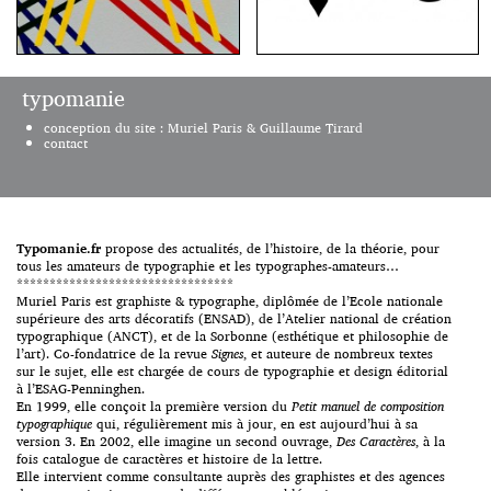
Lorsque je l’ai rencontré aux
environs de 1990, Jean François
typomanie
Porchez était déjà créateur de
caractères. Moi, jeune
Ils sont mystérieux les Lift
conception du site : Muriel Paris & Guillaume Tirard
graphiste à l’Atelier national de
Type… impossible de trouver les
contact
création typographique de
noms de ceux qui forment ce
l’imprimerie nationale dirigé par
groupe et distribuent de fontes
Peter Keller, et encouragée par
gratuites en éditions limitées
celui-ci à y passer une ou deux
(sur une période ou une
années, j’avais choisi la position
quantité définie). C’est jusqu’à
qui, à mon goût, était la plus
ce soir, on se précipite, merci à
Typomanie.fr
propose des actualités, de l’histoire, de la théorie, pour
confortable : regarder, […]
eux ! http://lift-type.fr/
tous les amateurs de typographie et les typographes-amateurs…
http://lift-type.tumblr.com/
*********************************
Muriel Paris est graphiste & typographe, diplômée de l’Ecole nationale
supérieure des arts décoratifs (ENSAD), de l’Atelier national de création
typographique (ANCT), et de la Sorbonne (esthétique et philosophie de
l’art). Co-fondatrice de la revue
Signes
, et auteure de nombreux textes
sur le sujet, elle est chargée de cours de typographie et design éditorial
à l’ESAG-Penninghen.
En 1999, elle conçoit la première version du
Petit manuel de composition
typographique
qui, régulièrement mis à jour, en est aujourd’hui à sa
version 3. En 2002, elle imagine un second ouvrage,
Des Caractères
, à la
fois catalogue de caractères et histoire de la lettre.
Elle intervient comme consultante auprès des graphistes et des agences