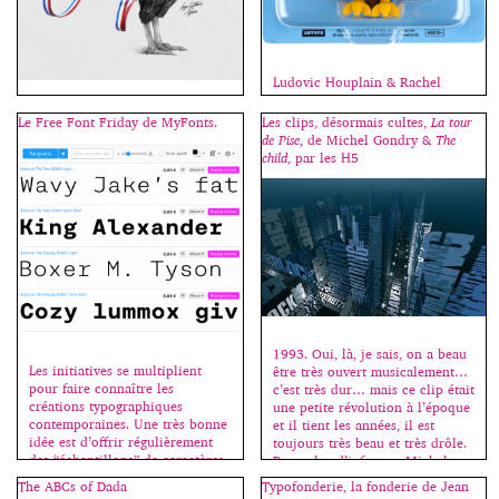
Ludovic Houplain & Rachel
Cazadamont (H5) racontent leur
collaboration avec certains
“Cette session en français se
Le Free Font Friday de MyFonts.
Les clips, désormais cultes,
La tour
artistes de la French Touch,
déroule dans le cadre des
de Pise
, de Michel Gondry &
The
l’exposition Hello H5 et la
conférences Type@Paris,
child
, par les H5
conception graphique de la
organisées par Jean François
campagne d’Anne Hidalgo pour
Porchez. Dès 99, Alexis Taïeb
les dernières municipales à
(Tyrsa) découvre le graffiti et y
Paris. Une utilisation simple et
fait ses premières armes, ses
radicale de caractères
premières esquisses de lettres.
classiques, remaniés si
De là naitra sa vocation et son
nécessaire pour renforcer
amour de la typographie qui
l’impact recherché. Plus
guidera naturellement son
d’images sur le site […]
parcours scolaire. Diplômé des
[…]
1993. Oui, là, je sais, on a beau
Les initiatives se multiplient
être très ouvert musicalement…
pour faire connaître les
c’est très dur… mais ce clip était
créations typographiques
une petite révolution à l’époque
contemporaines. Une très bonne
et il tient les années, il est
idée est d’offrir régulièrement
toujours très beau et très drôle.
des “échantillons” de caractères
Pour plus d’infos sur Michel
récents, permettant ainsi de les
Gondry -> ici et ici. 1999. Les
The ABCs of Dada
Typofonderie, la fonderie de Jean
tester et d’acheter les fontes
H5 prennent le relais avec ce