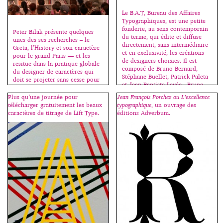
communication basée sur des
principes radicalement
Le B.A.T, Bureau des Affaires
nouveaux. Après la
Typographiques, est une petite
démystification, peut naître
fonderie, au sens contemporain
Peter Bilak présente quelques
l’exploration progressive. Les
du terme, qui édite et diffuse
unes des ses recherches – le
images et les textes dadas
directement, sans intermédiaire
Greta, l’History et son caractère
montrent […]
et en exclusivité, les créations
pour le grand Paris — et les
de designers choisies. Il est
resitue dans la pratique globale
composé de Bruno Bernard,
du designer de caractères qui
Stéphane Buellet, Patrick Paleta
doit se projeter sans cesse pour
et Jean-Baptiste Levée, Bruno
imaginer ce que d’autres feront
Bernard – Patrick Paleta et Jean-
de ses créations dans les
Plus qu’une journée pour
Jean François Porchez ou L’excellence
Baptiste Levée étant diplômés de
décennies à venir. Il aborde
télécharger gratuitement les beaux
typographique
, un ouvrage des
l’atelier de création
simplement des notions pointues
caractères de titrage de Lift Type.
éditions Adverbum.
typographique de l’école […]
permettant ainsi […]