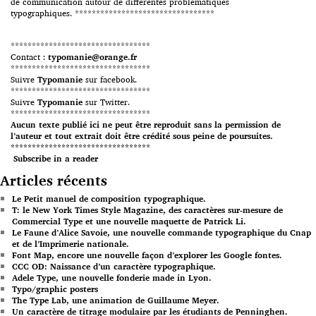
de communication autour de différentes problématiques
typographiques. *********************************
*********************************
Contact :
typomanie@orange.fr
*********************************
Suivre
Typomanie
sur facebook.
*********************************
Suivre
Typomanie
sur Twitter.
*********************************
Aucun texte publié ici ne peut être reproduit sans la permission de
l’auteur et tout extrait doit être crédité sous peine de poursuites.
*********************************
Subscribe in a reader
Articles récents
Le Petit manuel de composition typographique.
T: le New York Times Style Magazine, des caractères sur-mesure de
Commercial Type et une nouvelle maquette de Patrick Li.
Le Faune d’Alice Savoie, une nouvelle commande typographique du Cnap
et de l’Imprimerie nationale.
Font Map, encore une nouvelle façon d’explorer les Google fontes.
CCC OD: Naissance d’un caractère typographique.
Adele Type, une nouvelle fonderie made in Lyon.
Typo/graphic posters
The Type Lab, une animation de Guillaume Meyer.
Un caractère de titrage modulaire par les étudiants de Penninghen.