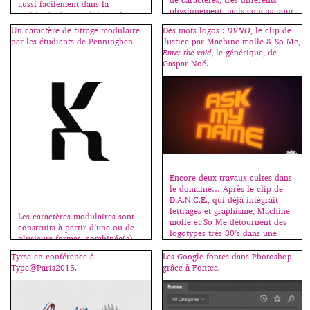
aussi facilement dans la
physiquement, mais conçus pour
multitude des possibles et les
aller de pair. Avec beaucoup
méandres du net. Kevin Ho a
Un caractère de titrage modulaire
Des mots logos :
DVNO
, le clip de
d’humour, Peter Bilak, de la
donc imaginé un algorithme
par les étudiants de Penninghen.
Justice par Machine molle & So Me,
fonderie Typothèque, interroge
triant les caractères par
Enter the void
, le générique, de
les codes du bon goût en alliant
ressemblance formelle à partir
Gaspar Noé.
laideur et beauté, le
du mot “handgloves” souvent
typographiquement correct et
[…]
[…]
Encore deux travaux cultes dans
le domaine… Après le clip de
D.A.N.C.E., qui déjà intégrait
lettrages et graphisme, Machine
Les caractères modulaires sont
molle et So Me détournent des
construits à partir d’une ou de
logotypes très 80’s dans une
plusieurs formes, combinée(s)
ambiance ultra sophistiquée.
de façon à recréer tous les
Tyrsa en conférence à
Les Google fontes dans Photoshop
signes de l’alphabet. Ce sont des
Type@Paris2015.
grâce à Fontea.
titrages (voir l’article à ce sujet
ici.) Les étudiants(es) imaginent
et réalisent un caractère
modulaire (tout capitales, tout