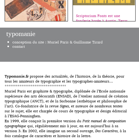
Scriptorium Fonts est une
fonderie basée à Austin, Texas,
fondée en 1992 par le designer
de jeu, éditeur et historien Dave
typomanie
Nalle. Cette drôle de fonderie
Le Dadaïsme puise sa force dans
numérique est spécialisée dans
la culture du non-sens, dans
conception du site : Muriel Paris & Guillaume Tirard
les adaptations de lettrages à la
l’ironie élevée au niveau de
contact
main d’anciens d’artistes
pratique artistique et, lorsque
ou calligraphes comme Alphons
Dada part à la conquête du
Mucha, William Morris, Willy
langage, c’est pour découvrir
Pogany, Arthur Rackham et
une autre forme de
Howard Pyle. Leur catalogue
communication basée sur des
comprend actuellement plus
Typomanie.fr
principes radicalement
propose des actualités, de l’histoire, de la théorie, pour
[…]
tous les amateurs de typographie et les typographes-amateurs…
nouveaux. Après la
*********************************
démystification, peut naître
Muriel Paris est graphiste & typographe, diplômée de l’Ecole nationale
l’exploration progressive. Les
supérieure des arts décoratifs (ENSAD), de l’Atelier national de création
images et les textes dadas
typographique (ANCT), et de la Sorbonne (esthétique et philosophie de
montrent […]
l’art). Co-fondatrice de la revue
Signes
, et auteure de nombreux textes
sur le sujet, elle est chargée de cours de typographie et design éditorial
à l’ESAG-Penninghen.
En 1999, elle conçoit la première version du
Petit manuel de composition
typographique
qui, régulièrement mis à jour, en est aujourd’hui à sa
version 3. En 2002, elle imagine un second ouvrage,
Des Caractères
, à la
fois catalogue de caractères et histoire de la lettre.