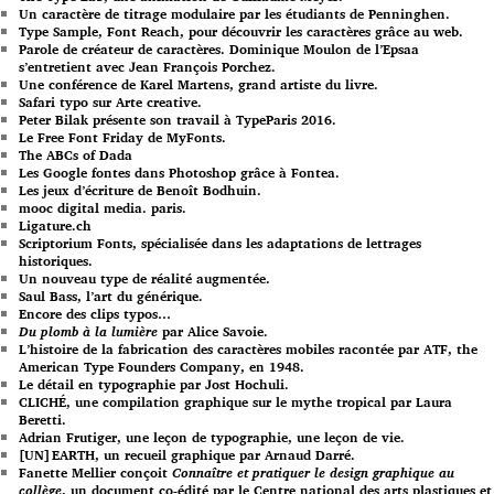
Un caractère de titrage modulaire par les étudiants de Penninghen.
Type Sample, Font Reach, pour découvrir les caractères grâce au web.
Parole de créateur de caractères. Dominique Moulon de l’Epsaa
s’entretient avec Jean François Porchez.
Une conférence de Karel Martens, grand artiste du livre.
Safari typo sur Arte creative.
Peter Bilak présente son travail à TypeParis 2016.
Le Free Font Friday de MyFonts.
The ABCs of Dada
Les Google fontes dans Photoshop grâce à Fontea.
Les jeux d’écriture de Benoît Bodhuin.
mooc digital media. paris.
Ligature.ch
Scriptorium Fonts, spécialisée dans les adaptations de lettrages
historiques.
Un nouveau type de réalité augmentée.
Saul Bass, l’art du générique.
Encore des clips typos…
Du plomb à la lumière
par Alice Savoie.
L’histoire de la fabrication des caractères mobiles racontée par ATF, the
American Type Founders Company, en 1948.
Le détail en typographie par Jost Hochuli.
CLICHÉ, une compilation graphique sur le mythe tropical par Laura
Beretti.
Adrian Frutiger, une leçon de typographie, une leçon de vie.
[UN]EARTH, un recueil graphique par Arnaud Darré.
Fanette Mellier conçoit
Connaître et pratiquer le design graphique au
collège
, un document co-édité par le Centre national des arts plastiques et