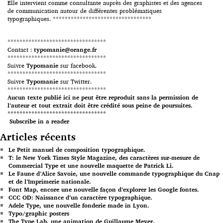
Elle intervient comme consultante auprès des graphistes et des agences
de communication autour de différentes problématiques
typographiques. *********************************
*********************************
Contact :
typomanie@orange.fr
*********************************
Suivre
Typomanie
sur facebook.
*********************************
Suivre
Typomanie
sur Twitter.
*********************************
Aucun texte publié ici ne peut être reproduit sans la permission de
l’auteur et tout extrait doit être crédité sous peine de poursuites.
*********************************
Subscribe in a reader
Articles récents
Le Petit manuel de composition typographique.
T: le New York Times Style Magazine, des caractères sur-mesure de
Commercial Type et une nouvelle maquette de Patrick Li.
Le Faune d’Alice Savoie, une nouvelle commande typographique du Cnap
et de l’Imprimerie nationale.
Font Map, encore une nouvelle façon d’explorer les Google fontes.
CCC OD: Naissance d’un caractère typographique.
Adele Type, une nouvelle fonderie made in Lyon.
Typo/graphic posters
The Type Lab, une animation de Guillaume Meyer.