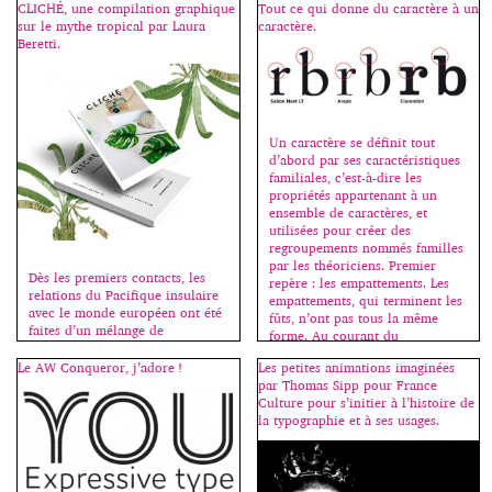
collaboration avec la nouvelle
CLICHÉ, une compilation graphique
Tout ce qui donne du caractère à un
guide pratique pour découvrir
rédactrice en chef du magazine,
sur le mythe tropical par Laura
caractère.
l’histoire de la typographie et se
Hanya Yanagihara. La densité du
Beretti.
familiariser avec les règles
texte induit des pages fortement
d’usage. Il est accompagné d’un
construites, qui s’appuient sur
site internet qui reprend une
les créations de caractères de la
partie de l’ouvrage et offre ainsi
Fonderie Commercial Type, […]
gratuitement aux étudiants […]
Un caractère se définit tout
d’abord par ses caractéristiques
familiales, c’est-à-dire les
propriétés appartenant à un
ensemble de caractères, et
utilisées pour créer des
regroupements nommés familles
par les théoriciens. Premier
Dès les premiers contacts, les
repère : les empattements. Les
relations du Pacifique insulaire
empattements, qui terminent les
avec le monde européen ont été
fûts, n’ont pas tous la même
faites d’un mélange de
forme. Au courant du
fascination et de méfiance. Les
XIXe siècle, ils ont commencé à
mythes, noirs ou blancs,
Le AW Conqueror, j’adore !
Les petites animations imaginées
disparaître. […]
circulaient, mais s’il était une
par Thomas Sipp pour France
dimension qui manquait trop
Culture pour s’initier à l’histoire de
souvent aux images véhiculées
la typographie et à ses usages.
sur cette partie du monde,
c’était bien celle de la
compréhension. Projections
idéologiques floues, […]