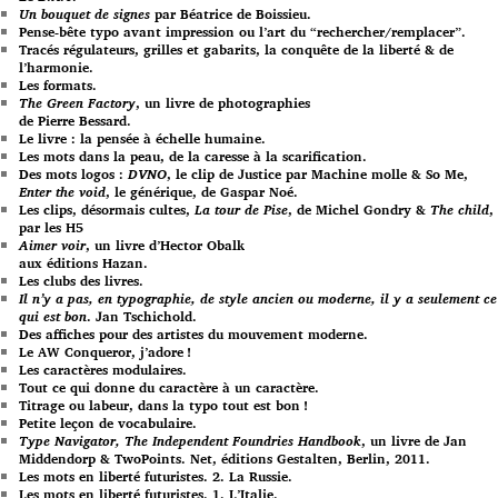
Un bouquet de signes
par Béatrice de Boissieu.
Pense-bête typo avant impression ou l’art du “rechercher/remplacer”.
Tracés régulateurs, grilles et gabarits, la conquête de la liberté & de
l’harmonie.
Les formats.
The Green Factory
, un livre de photographies
de Pierre Bessard.
Le livre : la pensée à échelle humaine.
Les mots dans la peau, de la caresse à la scarification.
Des mots logos :
DVNO
, le clip de Justice par Machine molle & So Me,
Enter the void
, le générique, de Gaspar Noé.
Les clips, désormais cultes,
La tour de Pise
, de Michel Gondry &
The child
,
par les H5
Aimer voir
, un livre d’Hector Obalk
aux éditions Hazan.
Les clubs des livres.
Il n’y a pas, en typographie, de style ancien ou moderne, il y a seulement ce
qui est bon
. Jan Tschichold.
Des affiches pour des artistes du mouvement moderne.
Le AW Conqueror, j’adore !
Les caractères modulaires.
Tout ce qui donne du caractère à un caractère.
Titrage ou labeur, dans la typo tout est bon !
Petite leçon de vocabulaire.
Type Navigator, The Independent Foundries Handbook
, un livre de Jan
Middendorp & TwoPoints. Net, éditions Gestalten, Berlin, 2011.
Les mots en liberté futuristes. 2. La Russie.
Les mots en liberté futuristes. 1. L’Italie.