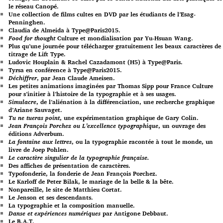
le réseau Canopé.
Une collection de films cultes en DVD par les étudiants de l’Esag-
Penninghen.
Claudia de Almeida à Type@Paris2015.
Food for thought
Culture et mondialisation par Yu-Hsuan Wang.
Plus qu’une journée pour télécharger gratuitement les beaux caractères de
titrage de Lift Type.
Ludovic Houplain & Rachel Cazadamont (H5) à Type@Paris.
Tyrsa en conférence à Type@Paris2015.
Déchiffrer
, par Jean Claude Ameisen.
Les petites animations imaginées par Thomas Sipp pour France Culture
pour s’initier à l’histoire de la typographie et à ses usages.
Simulacre
, de l’aliénation à la différenciation, une recherche graphique
d’Ariane Sauvaget.
Tu ne tueras point
, une expérimentation graphique de Gary Colin.
Jean François Porchez ou L’excellence typographique
, un ouvrage des
éditions Adverbum.
La fontaine aux lettres
, ou la typographie racontée à tout le monde, un
livre de Joep Pohlen.
Le caractère singulier de la typographie française.
Des affiches de présentation de caractères.
Typofonderie, la fonderie de Jean François Porchez.
Le Karloff de Peter Bilak, le mariage de la belle & la bête.
Nonpareille, le site de Matthieu Cortat.
Le Jenson et ses descendants.
La typographie et la composition manuelle.
Danse et expériences numériques
par Antigone Debbaut.
Le B.A.T.