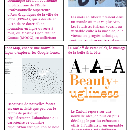
Dominique Moulon coordonne
la plateforme de l’École
Professionnelle Supérieure
d’Arts Graphiques de la ville de
Les mots en liberté naissent dans
Paris (EPSAA), qui a décidé en
un monde où tout va plus vite.
2015 de se doter d’une
Les futuristes italiens vouent un
formation en ligne ouverte à
véritable culte à la machine, à la
tous, ou Massive Open Online
vitesse, au progrès technique,
Course (MOOC), en sollicitant
qui invitent à se projeter dans
les compétences et en exploitant
l’avenir et modifient non
les ressources dédiées à
Font Map, encore une nouvelle
Le Karloff de Peter Bilak, le mariage
seulement la production, mais
l’enseignement des médias
façon d’explorer les Google fontes.
de la belle & la bête.
aussi le comportement
digitaux. Ainsi le MOOC de
individuel et la sensation même
l’EPSAA Ville de Paris […]
de l’univers. L’inspiration
futuriste […]
Découvrir de nouvelles fontes
est une activité que peu ont le
Le Karloff repose sur une
temps de pratiquer
nouvelle idée, de plus en plus
régulièrement. L’abondance qui
développée par les créateurs :
caractérise ce domaine
offrir à l’utilisateur un ensemble
aujourd’hui fait que l’on se noie
de caractères, très différents