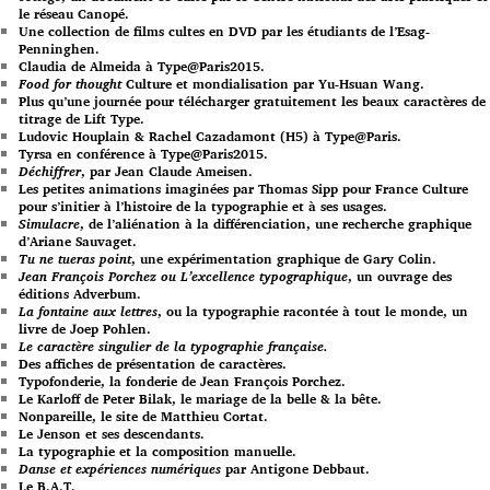
le réseau Canopé.
Une collection de films cultes en DVD par les étudiants de l’Esag-
Penninghen.
Claudia de Almeida à Type@Paris2015.
Food for thought
Culture et mondialisation par Yu-Hsuan Wang.
Plus qu’une journée pour télécharger gratuitement les beaux caractères de
titrage de Lift Type.
Ludovic Houplain & Rachel Cazadamont (H5) à Type@Paris.
Tyrsa en conférence à Type@Paris2015.
Déchiffrer
, par Jean Claude Ameisen.
Les petites animations imaginées par Thomas Sipp pour France Culture
pour s’initier à l’histoire de la typographie et à ses usages.
Simulacre
, de l’aliénation à la différenciation, une recherche graphique
d’Ariane Sauvaget.
Tu ne tueras point
, une expérimentation graphique de Gary Colin.
Jean François Porchez ou L’excellence typographique
, un ouvrage des
éditions Adverbum.
La fontaine aux lettres
, ou la typographie racontée à tout le monde, un
livre de Joep Pohlen.
Le caractère singulier de la typographie française.
Des affiches de présentation de caractères.
Typofonderie, la fonderie de Jean François Porchez.
Le Karloff de Peter Bilak, le mariage de la belle & la bête.
Nonpareille, le site de Matthieu Cortat.
Le Jenson et ses descendants.
La typographie et la composition manuelle.
Danse et expériences numériques
par Antigone Debbaut.
Le B.A.T.