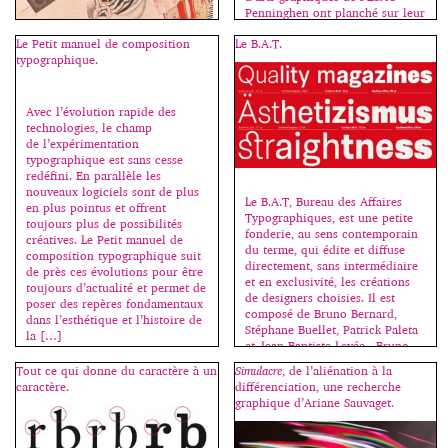
Penninghen ont planché sur leur
premier sujet de l’année, une
Le Petit manuel de composition
Le B.A.T.
affiche pour l’exposition d’un
typographique.
artiste du mouvement moderne.
Le Dadaïsme puise sa force dans
Au début du siècle les artistes
la culture du non-sens, dans
ont voulu faire sortir l’art des
l’ironie élevée au niveau de
galeries et des ateliers ; ainsi ils
Avec l’évolution rapide des
pratique artistique et, lorsque
ont inventé le concept moderne
technologies, le champ
Dada part à la conquête du
de “design” et se sont intéressés
de l’expérimentation
langage, c’est pour découvrir
[…]
typographique est sans cesse
une autre forme de
redéfini. En parallèle les
communication basée sur des
nouveaux logiciels sont de plus
principes radicalement
Le B.A.T, Bureau des Affaires
en plus pointus et offrent
nouveaux. Après la
Typographiques, est une petite
toujours plus de possibilités
démystification, peut naître
fonderie, au sens contemporain
créatives. Le Petit manuel de
l’exploration progressive. Les
du terme, qui édite et diffuse
composition typographique suit
images et les textes dadas
directement, sans intermédiaire
de près ces évolutions pour être
montrent […]
et en exclusivité, les créations
toujours d’actualité et permet de
de designers choisies. Il est
poser des repères fondamentaux
composé de Bruno Bernard,
dans l’esthétique et l’histoire de
Stéphane Buellet, Patrick Paleta
la […]
et Jean-Baptiste Levée, Bruno
Bernard – Patrick Paleta et Jean-
Tout ce qui donne du caractère à un
Simulacre
, de l’aliénation à la
Baptiste Levée étant diplômés de
caractère.
différenciation, une recherche
l’atelier de création
graphique d’Ariane Sauvaget.
typographique de l’école […]