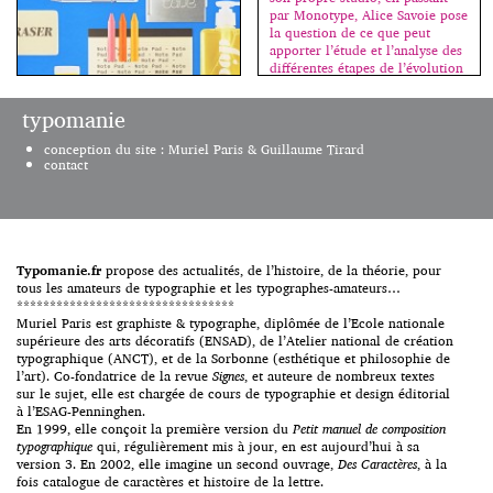
par Monotype, Alice Savoie pose
la question de ce que peut
apporter l’étude et l’analyse des
différentes étapes de l’évolution
technique de la création de
caractères à un concepteur
typomanie
contemporain. Comment sont
exploitées spécifiquement les
conception du site : Muriel Paris & Guillaume Tirard
nouveautés ? À quoi […]
contact
C’est avec cet ouvrage que
j’inaugure ma rubrique “des
livres”. Il n’est pas dans mon
intention de chroniquer toutes
les sorties en relation avec la
typographie, mais seulement les
Typomanie.fr
propose des actualités, de l’histoire, de la théorie, pour
indispensables, les nécessaires.
tous les amateurs de typographie et les typographes-amateurs…
Moi-même, j’achète assez peu de
*********************************
livres sur le sujet ; si beaucoup
Muriel Paris est graphiste & typographe, diplômée de l’Ecole nationale
d’ouvrages sortent chaque
supérieure des arts décoratifs (ENSAD), de l’Atelier national de création
année, assez peu sont
typographique (ANCT), et de la Sorbonne (esthétique et philosophie de
importants. Et c’est sur ceux-là
l’art). Co-fondatrice de la revue
Signes
, et auteure de nombreux textes
que […]
sur le sujet, elle est chargée de cours de typographie et design éditorial
à l’ESAG-Penninghen.
En 1999, elle conçoit la première version du
Petit manuel de composition
typographique
qui, régulièrement mis à jour, en est aujourd’hui à sa
version 3. En 2002, elle imagine un second ouvrage,
Des Caractères
, à la
fois catalogue de caractères et histoire de la lettre.