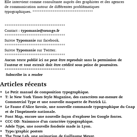
Elle intervient comme consultante auprès des graphistes et des agences
de communication autour de différentes problématiques
typographiques. *********************************
*********************************
Contact :
typomanie@orange.fr
*********************************
Suivre
Typomanie
sur facebook.
*********************************
Suivre
Typomanie
sur Twitter.
*********************************
Aucun texte publié ici ne peut être reproduit sans la permission de
l’auteur et tout extrait doit être crédité sous peine de poursuites.
*********************************
Subscribe in a reader
Articles récents
Le Petit manuel de composition typographique.
T: le New York Times Style Magazine, des caractères sur-mesure de
Commercial Type et une nouvelle maquette de Patrick Li.
Le Faune d’Alice Savoie, une nouvelle commande typographique du Cnap
et de l’Imprimerie nationale.
Font Map, encore une nouvelle façon d’explorer les Google fontes.
CCC OD: Naissance d’un caractère typographique.
Adele Type, une nouvelle fonderie made in Lyon.
Typo/graphic posters
The Type Lab, une animation de Guillaume Meyer.