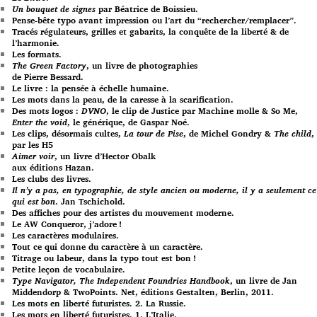
Un bouquet de signes
par Béatrice de Boissieu.
Pense-bête typo avant impression ou l’art du “rechercher/remplacer”.
Tracés régulateurs, grilles et gabarits, la conquête de la liberté & de
l’harmonie.
Les formats.
The Green Factory
, un livre de photographies
de Pierre Bessard.
Le livre : la pensée à échelle humaine.
Les mots dans la peau, de la caresse à la scarification.
Des mots logos :
DVNO
, le clip de Justice par Machine molle & So Me,
Enter the void
, le générique, de Gaspar Noé.
Les clips, désormais cultes,
La tour de Pise
, de Michel Gondry &
The child
,
par les H5
Aimer voir
, un livre d’Hector Obalk
aux éditions Hazan.
Les clubs des livres.
Il n’y a pas, en typographie, de style ancien ou moderne, il y a seulement ce
qui est bon
. Jan Tschichold.
Des affiches pour des artistes du mouvement moderne.
Le AW Conqueror, j’adore !
Les caractères modulaires.
Tout ce qui donne du caractère à un caractère.
Titrage ou labeur, dans la typo tout est bon !
Petite leçon de vocabulaire.
Type Navigator, The Independent Foundries Handbook
, un livre de Jan
Middendorp & TwoPoints. Net, éditions Gestalten, Berlin, 2011.
Les mots en liberté futuristes. 2. La Russie.
Les mots en liberté futuristes. 1. L’Italie.