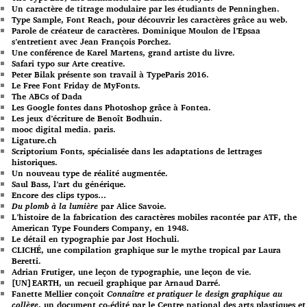
Un caractère de titrage modulaire par les étudiants de Penninghen.
Type Sample, Font Reach, pour découvrir les caractères grâce au web.
Parole de créateur de caractères. Dominique Moulon de l’Epsaa
s’entretient avec Jean François Porchez.
Une conférence de Karel Martens, grand artiste du livre.
Safari typo sur Arte creative.
Peter Bilak présente son travail à TypeParis 2016.
Le Free Font Friday de MyFonts.
The ABCs of Dada
Les Google fontes dans Photoshop grâce à Fontea.
Les jeux d’écriture de Benoît Bodhuin.
mooc digital media. paris.
Ligature.ch
Scriptorium Fonts, spécialisée dans les adaptations de lettrages
historiques.
Un nouveau type de réalité augmentée.
Saul Bass, l’art du générique.
Encore des clips typos…
Du plomb à la lumière
par Alice Savoie.
L’histoire de la fabrication des caractères mobiles racontée par ATF, the
American Type Founders Company, en 1948.
Le détail en typographie par Jost Hochuli.
CLICHÉ, une compilation graphique sur le mythe tropical par Laura
Beretti.
Adrian Frutiger, une leçon de typographie, une leçon de vie.
[UN]EARTH, un recueil graphique par Arnaud Darré.
Fanette Mellier conçoit
Connaître et pratiquer le design graphique au
collège
, un document co-édité par le Centre national des arts plastiques et