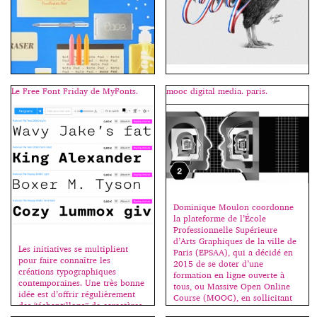
“Cette session en français se
Le Free Font Friday de MyFonts.
mooc digital media. paris.
déroule dans le cadre des
conférences Type@Paris,
organisées par Jean François
C’est avec cet ouvrage que
Porchez. Dès 99, Alexis Taïeb
j’inaugure ma rubrique “des
(Tyrsa) découvre le graffiti et y
livres”. Il n’est pas dans mon
fait ses premières armes, ses
intention de chroniquer toutes
premières esquisses de lettres.
les sorties en relation avec la
De là naitra sa vocation et son
typographie, mais seulement les
amour de la typographie qui
indispensables, les nécessaires.
guidera naturellement son
Dominique Moulon coordonne
Moi-même, j’achète assez peu de
parcours scolaire. Diplômé des
la plateforme de l’École
livres sur le sujet ; si beaucoup
[…]
Professionnelle Supérieure
d’ouvrages sortent chaque
d’Arts Graphiques de la ville de
année, assez peu sont
Les initiatives se multiplient
Paris (EPSAA), qui a décidé en
importants. Et c’est sur ceux-là
pour faire connaître les
2015 de se doter d’une
que […]
créations typographiques
formation en ligne ouverte à
contemporaines. Une très bonne
tous, ou Massive Open Online
idée est d’offrir régulièrement
Course (MOOC), en sollicitant
des “échantillons” de caractères
les compétences et en exploitant
récents, permettant ainsi de les