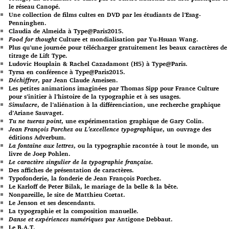
le réseau Canopé.
Une collection de films cultes en DVD par les étudiants de l’Esag-
Penninghen.
Claudia de Almeida à Type@Paris2015.
Food for thought
Culture et mondialisation par Yu-Hsuan Wang.
Plus qu’une journée pour télécharger gratuitement les beaux caractères de
titrage de Lift Type.
Ludovic Houplain & Rachel Cazadamont (H5) à Type@Paris.
Tyrsa en conférence à Type@Paris2015.
Déchiffrer
, par Jean Claude Ameisen.
Les petites animations imaginées par Thomas Sipp pour France Culture
pour s’initier à l’histoire de la typographie et à ses usages.
Simulacre
, de l’aliénation à la différenciation, une recherche graphique
d’Ariane Sauvaget.
Tu ne tueras point
, une expérimentation graphique de Gary Colin.
Jean François Porchez ou L’excellence typographique
, un ouvrage des
éditions Adverbum.
La fontaine aux lettres
, ou la typographie racontée à tout le monde, un
livre de Joep Pohlen.
Le caractère singulier de la typographie française.
Des affiches de présentation de caractères.
Typofonderie, la fonderie de Jean François Porchez.
Le Karloff de Peter Bilak, le mariage de la belle & la bête.
Nonpareille, le site de Matthieu Cortat.
Le Jenson et ses descendants.
La typographie et la composition manuelle.
Danse et expériences numériques
par Antigone Debbaut.
Le B.A.T.