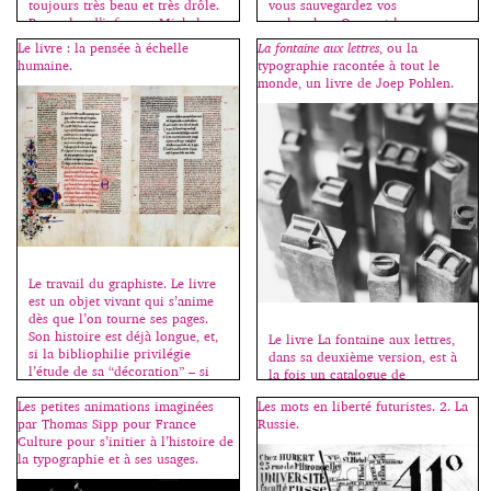
toujours très beau et très drôle.
vous sauvegardez vos
Pour plus d’infos sur Michel
recherches. On peut la
Gondry -> ici et ici. 1999. Les
télécharger ici
Le livre : la pensée à échelle
La fontaine aux lettres
, ou la
H5 prennent le relais avec ce
: www.typesample.com.
humaine.
typographie racontée à tout le
clip […]
[…]
monde, un livre de Joep Pohlen.
Le travail du graphiste. Le livre
est un objet vivant qui s’anime
dès que l’on tourne ses pages.
Son histoire est déjà longue, et,
Le livre La fontaine aux lettres,
si la bibliophilie privilégie
dans sa deuxième version, est à
l’étude de sa “décoration” – si
la fois un catalogue de
belle soit-elle –, elle oublie
présentation de caractères, et un
Les petites animations imaginées
Les mots en liberté futuristes. 2. La
souvent de mettre en lumière un
guide pratique pour découvrir
par Thomas Sipp pour France
Russie.
autre aspect beaucoup plus
l’histoire de la typographie et se
Culture pour s’initier à l’histoire de
modeste mais tout aussi
familiariser avec les règles
la typographie et à ses usages.
intéressant : son […]
d’usage. Il est accompagné d’un
site internet qui reprend une