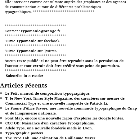
Elle intervient comme consultante auprès des graphistes et des agences
de communication autour de différentes problématiques
typographiques. *********************************
*********************************
Contact :
typomanie@orange.fr
*********************************
Suivre
Typomanie
sur facebook.
*********************************
Suivre
Typomanie
sur Twitter.
*********************************
Aucun texte publié ici ne peut être reproduit sans la permission de
l’auteur et tout extrait doit être crédité sous peine de poursuites.
*********************************
Subscribe in a reader
Articles récents
Le Petit manuel de composition typographique.
T: le New York Times Style Magazine, des caractères sur-mesure de
Commercial Type et une nouvelle maquette de Patrick Li.
Le Faune d’Alice Savoie, une nouvelle commande typographique du Cnap
et de l’Imprimerie nationale.
Font Map, encore une nouvelle façon d’explorer les Google fontes.
CCC OD: Naissance d’un caractère typographique.
Adele Type, une nouvelle fonderie made in Lyon.
Typo/graphic posters
The Type Lab, une animation de Guillaume Meyer.