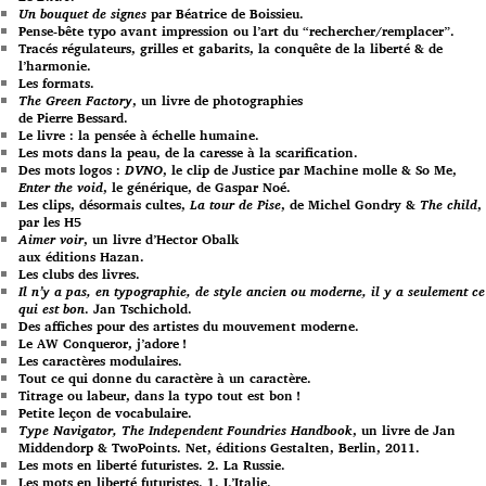
Un bouquet de signes
par Béatrice de Boissieu.
Pense-bête typo avant impression ou l’art du “rechercher/remplacer”.
Tracés régulateurs, grilles et gabarits, la conquête de la liberté & de
l’harmonie.
Les formats.
The Green Factory
, un livre de photographies
de Pierre Bessard.
Le livre : la pensée à échelle humaine.
Les mots dans la peau, de la caresse à la scarification.
Des mots logos :
DVNO
, le clip de Justice par Machine molle & So Me,
Enter the void
, le générique, de Gaspar Noé.
Les clips, désormais cultes,
La tour de Pise
, de Michel Gondry &
The child
,
par les H5
Aimer voir
, un livre d’Hector Obalk
aux éditions Hazan.
Les clubs des livres.
Il n’y a pas, en typographie, de style ancien ou moderne, il y a seulement ce
qui est bon
. Jan Tschichold.
Des affiches pour des artistes du mouvement moderne.
Le AW Conqueror, j’adore !
Les caractères modulaires.
Tout ce qui donne du caractère à un caractère.
Titrage ou labeur, dans la typo tout est bon !
Petite leçon de vocabulaire.
Type Navigator, The Independent Foundries Handbook
, un livre de Jan
Middendorp & TwoPoints. Net, éditions Gestalten, Berlin, 2011.
Les mots en liberté futuristes. 2. La Russie.
Les mots en liberté futuristes. 1. L’Italie.