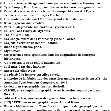
Un caractère de titrage modulaire par les étudiants de Penninghen.
Type Sample, Font Reach, pour découvrir les caractères grâce au web.
Parole de créateur de caractères. Dominique Moulon de l’Epsaa
s’entretient avec Jean François Porchez.
Une conférence de Karel Martens, grand artiste du livre.
Safari typo sur Arte creative.
Peter Bilak présente son travail à TypeParis 2016.
Le Free Font Friday de MyFonts.
The ABCs of Dada
Les Google fontes dans Photoshop grâce à Fontea.
Les jeux d’écriture de Benoît Bodhuin.
mooc digital media. paris.
Ligature.ch
Scriptorium Fonts, spécialisée dans les adaptations de lettrages
historiques.
Un nouveau type de réalité augmentée.
Saul Bass, l’art du générique.
Encore des clips typos…
Du plomb à la lumière
par Alice Savoie.
L’histoire de la fabrication des caractères mobiles racontée par ATF, the
American Type Founders Company, en 1948.
Le détail en typographie par Jost Hochuli.
CLICHÉ, une compilation graphique sur le mythe tropical par Laura
Beretti.
Adrian Frutiger, une leçon de typographie, une leçon de vie.
[UN]EARTH, un recueil graphique par Arnaud Darré.
Fanette Mellier conçoit
Connaître et pratiquer le design graphique au
collège
, un document co-édité par le Centre national des arts plastiques et