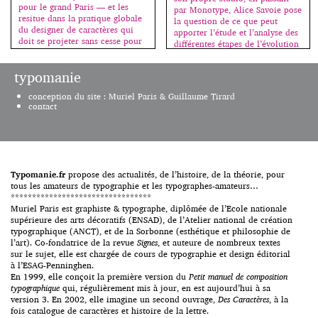
pour le grand Paris — et les
par Monotype, Alice Savoie pose
resitue dans la pratique globale
la question de ce que peut
du designer de caractères qui
apporter l’étude et l’analyse des
doit se projeter sans cesse pour
différentes étapes de l’évolution
imaginer ce que d’autres feront
technique de la création de
de ses créations dans les
caractères à un concepteur
typomanie
décennies à venir. Il aborde
contemporain. Comment sont
simplement des notions pointues
exploitées spécifiquement les
conception du site : Muriel Paris & Guillaume Tirard
permettant ainsi […]
nouveautés ? À quoi […]
contact
Typomanie.fr
propose des actualités, de l’histoire, de la théorie, pour
tous les amateurs de typographie et les typographes-amateurs…
*********************************
Muriel Paris est graphiste & typographe, diplômée de l’Ecole nationale
supérieure des arts décoratifs (ENSAD), de l’Atelier national de création
typographique (ANCT), et de la Sorbonne (esthétique et philosophie de
l’art). Co-fondatrice de la revue
Signes
, et auteure de nombreux textes
sur le sujet, elle est chargée de cours de typographie et design éditorial
à l’ESAG-Penninghen.
En 1999, elle conçoit la première version du
Petit manuel de composition
typographique
qui, régulièrement mis à jour, en est aujourd’hui à sa
version 3. En 2002, elle imagine un second ouvrage,
Des Caractères
, à la
fois catalogue de caractères et histoire de la lettre.