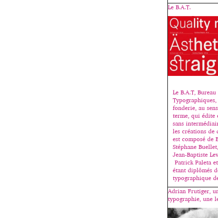
Le B.A.T.
Le B.A.T, Bureau 
Typographiques, 
fonderie, au sen
terme, qui édite 
sans intermédiair
les créations de 
est composé de 
Stéphane Buellet,
Jean-Baptiste Le
Patrick Paleta e
étant diplômés de
typographique de
Adrian Frutiger, u
typographie, une l