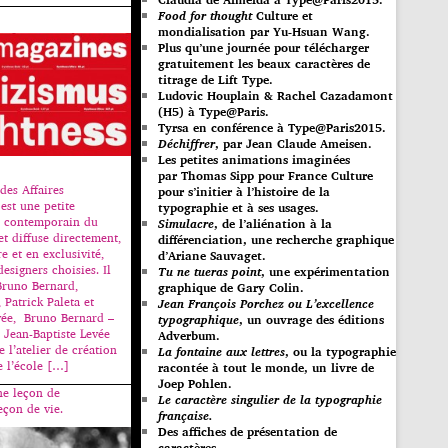
Food for thought
Culture et
mondialisation par Yu-Hsuan Wang.
Plus qu’une journée pour télécharger
gratuitement les beaux caractères de
titrage de Lift Type.
Ludovic Houplain & Rachel Cazadamont
(H5) à Type@Paris.
Tyrsa en conférence à Type@Paris2015.
Déchiffrer
, par Jean Claude Ameisen.
Les petites animations imaginées
par Thomas Sipp pour France Culture
des Affaires
pour s’initier à l’histoire de la
est une petite
typographie et à ses usages.
s contemporain du
Simulacre
, de l’aliénation à la
et diffuse directement,
différenciation, une recherche graphique
e et en exclusivité,
d’Ariane Sauvaget.
designers choisies. Il
Tu ne tueras point
, une expérimentation
Bruno Bernard,
graphique de Gary Colin.
 Patrick Paleta et
Jean François Porchez ou L’excellence
vée, Bruno Bernard –
typographique
, un ouvrage des éditions
t Jean-Baptiste Levée
Adverbum.
 l’atelier de création
La fontaine aux lettres
, ou la typographie
 l’école […]
racontée à tout le monde, un livre de
Joep Pohlen.
ne leçon de
Le caractère singulier de la typographie
eçon de vie.
française.
Des affiches de présentation de
caractères.