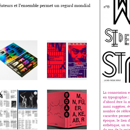
éateurs et l’ensemble permet un regard mondial
La connotation e
en typographie ; 
d’abord être lu 
aussi suggérer, é
nombre de référe
caractère permet
époque, le lien d
esthétique, un t
du ton de la voi