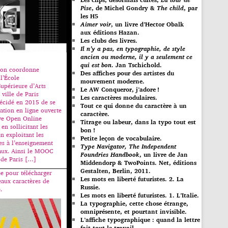
Pise
, de Michel Gondry &
The child
, par
les H5
Aimer voir
, un livre d’Hector Obalk
aux éditions Hazan.
Les clubs des livres.
Il n’y a pas, en typographie, de style
ancien ou moderne, il y a seulement ce
qui est bon
. Jan Tschichold.
on coordonne
Des affiches pour des artistes du
l’École
mouvement moderne.
Supérieure d’Arts
Le AW Conqueror, j’adore !
ville de Paris
Les caractères modulaires.
écidé en 2015 de se
Tout ce qui donne du caractère à un
ation en ligne ouverte
caractère.
ive Open Online
Titrage ou labeur, dans la typo tout est
n sollicitant les
bon !
n exploitant les
Petite leçon de vocabulaire.
es à l’enseignement
Type Navigator, The Independent
taux. Ainsi le MOOC
Foundries Handbook
, un livre de Jan
 de Paris […]
Middendorp & TwoPoints. Net, éditions
Gestalten, Berlin, 2011.
e pour télécharger
Les mots en liberté futuristes. 2. La
eaux caractères de
Russie.
.
Les mots en liberté futuristes. 1. L’Italie.
La typographie, cette chose étrange,
omniprésente, et pourtant invisible.
L’affiche typographique : quand la lettre
fait tout le travail…