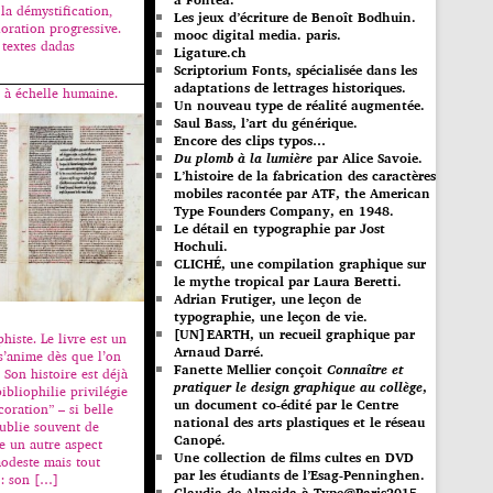
la démystification,
Les jeux d’écriture de Benoît Bodhuin.
loration progressive.
mooc digital media. paris.
 textes dadas
Ligature.ch
Scriptorium Fonts, spécialisée dans les
adaptations de lettrages historiques.
e à échelle humaine.
Un nouveau type de réalité augmentée.
Saul Bass, l’art du générique.
Encore des clips typos…
Du plomb à la lumière
par Alice Savoie.
L’histoire de la fabrication des caractères
mobiles racontée par ATF, the American
Type Founders Company, en 1948.
Le détail en typographie par Jost
Hochuli.
CLICHÉ, une compilation graphique sur
le mythe tropical par Laura Beretti.
Adrian Frutiger, une leçon de
typographie, une leçon de vie.
[UN]EARTH, un recueil graphique par
phiste. Le livre est un
Arnaud Darré.
 s’anime dès que l’on
Fanette Mellier conçoit
Connaître et
 Son histoire est déjà
pratiquer le design graphique au collège
,
bibliophilie privilégie
un document co-édité par le Centre
coration” – si belle
national des arts plastiques et le réseau
 oublie souvent de
Canopé.
e un autre aspect
Une collection de films cultes en DVD
odeste mais tout
par les étudiants de l’Esag-Penninghen.
 : son […]
Claudia de Almeida à Type@Paris2015.