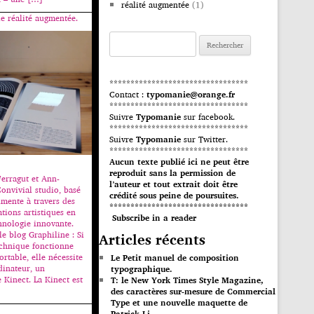
réalité augmentée
(1)
e réalité augmentée.
Rechercher :
*********************************
Contact :
typomanie@orange.fr
*********************************
Suivre
Typomanie
sur facebook.
*********************************
Suivre
Typomanie
sur Twitter.
*********************************
Aucun texte publié ici ne peut être
reproduit sans la permission de
erragut et Ann-
l’auteur et tout extrait doit être
Convivial studio, basé
crédité sous peine de poursuites.
imente à travers des
*********************************
ations artistiques en
Subscribe in a reader
chnologie innovante.
Articles récents
le blog Graphiline : Si
echnique fonctionne
rtable, elle nécessite
Le Petit manuel de composition
dinateur, un
typographique.
 Kinect. La Kinect est
T: le New York Times Style Magazine,
des caractères sur-mesure de Commercial
Type et une nouvelle maquette de
Patrick Li.