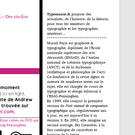
Typomanie.fr
propose des
Des studios
actualités, de l’histoire, de la théorie,
pour tous les amateurs de
typographie et les typographes-
amateurs…
*********************************
Muriel Paris est graphiste &
typographe, diplômée de l’Ecole
nationale supérieure des arts
décoratifs (ENSAD), de l’Atelier
national de création typographique
(ANCT), et de la Sorbonne
(esthétique et philosophie de l’art).
Co-fondatrice de la revue
Signes
, et
auteure de nombreux textes sur le
sujet, elle est chargée de cours de
u moment
typographie et design éditorial à
ici en light,
l’ESAG-Penninghen.
nte de Andrew
En 1999, elle conçoit la première
 trouvée sur
version du
Petit manuel de composition
typographique
qui, régulièrement mis
el.com
.
à jour, en est aujourd’hui à sa
films cultes en DVD par
version 3. En 2002, elle imagine un
’Esag-Penninghen.
second ouvrage,
Des Caractères
, à la
fois catalogue de caractères et
histoire de la lettre.