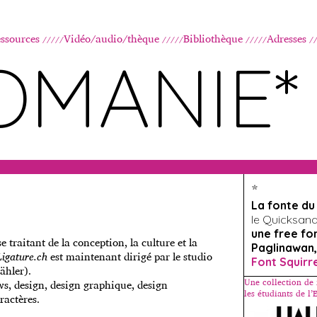
Aller au contenu principal
ssources
Vidéo/audio/thèque
Bibliothèque
Adresses
OMANIE*
*
La fonte d
le Quicksand, 
une free fo
 traitant de la conception, la culture et la
Paglinawan,
Ligature.ch
est maintenant dirigé par le studio
Font Squirr
ähler).
Une collection de 
ews, design, design graphique, design
les étudiants de l
ractères.