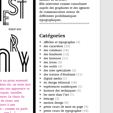
Elle intervient comme consultante
auprès des graphistes et des agences
de communication autour de
différentes problématiques
typographiques.
*********************************
Catégories
affiches et typographie
(4)
des caractères
(23)
des créateurs
(16)
des fonderies
(12)
des histoires
(11)
des livres
(5)
des outils
(4)
des sites spécialisés
(2)
des travaux d’étudiants
(11)
digital media
(1)
st un point essentiel
du design éditorial
(16)
bien sûr, un texte doit
expériences numériques
(1)
mais son apparence va
histoire des techniques
(3)
voquer, installer
les mots dans l’art
(1)
nces. Le choix du
lettrage
(2)
 de situer une
motion design
(6)
irect à une
petits cours de mise en page
(4)
on – comme on parle
petits cours de typographie
(10)
x – une […]