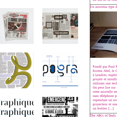
Un nouveau type d
Fondé par Paul F
Kristin Abel, le 
à Londres, expér
projets et install
utilisant une te
On peut lire sur 
cette nouvelle t
sans téléphone po
cependant un or
projecteur et une
un boîtier […]
The ABCs of Dada