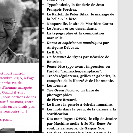
Typofonderie, la fonderie de Jean
François Porchez.
Le Karloff de Peter Bilak, le mariage de
la belle & la bête.
Nonpareille, le site de Matthieu Cortat.
Le Jenson et ses descendants.
La typographie et la composition
manuelle.
Danse et expériences numériques
par
Antigone Debbaut.
Le B.A.T.
Un bouquet de signes
par Béatrice de
Boissieu.
Pense-bête typo avant impression ou
l’art du “rechercher/remplacer”.
est mort samedi
Tracés régulateurs, grilles et gabarits, la
eptembre 2015, à l’âge
conquête de la liberté & de l’harmonie.
uperbe vie de
Les formats.
vie d’homme marquée
The Green Factory
, un livre de
. Quand il était
photographies
, nous parlions de ses
de Pierre Bessard.
aux à mi-mots, entre
Le livre : la pensée à échelle humaine.
mais on ne disait pas,
Les mots dans la peau, de la caresse à la
’ai rencontré […]
scarification.
Des mots logos :
DVNO
, le clip de Justice
. paris.
par Machine molle & So Me,
Enter the
void
, le générique, de Gaspar Noé.
Les clips, désormais cultes,
La tour de