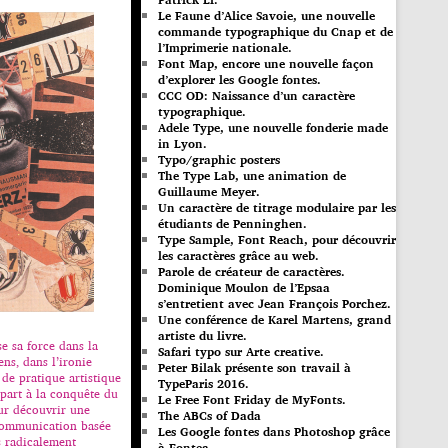
Le Faune d’Alice Savoie, une nouvelle
commande typographique du Cnap et de
l’Imprimerie nationale.
Font Map, encore une nouvelle façon
d’explorer les Google fontes.
CCC OD: Naissance d’un caractère
typographique.
Adele Type, une nouvelle fonderie made
in Lyon.
Typo/graphic posters
The Type Lab, une animation de
Guillaume Meyer.
Un caractère de titrage modulaire par les
étudiants de Penninghen.
Type Sample, Font Reach, pour découvrir
les caractères grâce au web.
Parole de créateur de caractères.
Dominique Moulon de l’Epsaa
s’entretient avec Jean François Porchez.
Une conférence de Karel Martens, grand
artiste du livre.
e sa force dans la
Safari typo sur Arte creative.
ns, dans l’ironie
Peter Bilak présente son travail à
 de pratique artistique
TypeParis 2016.
 part à la conquête du
Le Free Font Friday de MyFonts.
our découvrir une
The ABCs of Dada
communication basée
Les Google fontes dans Photoshop grâce
s radicalement
à Fontea.